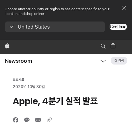
Choose another country or region to see content specific to your
location and shop online.
United States
Continue
Apple
Newsroom
검색
Open
Newsroom
navigation
보도자료
2020년 10월 30일
Apple, 4분기 실적 발표