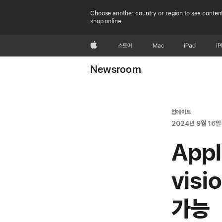
Choose another country or region to see content
shop online.
Apple
스토어
Mac
iPad
i
Newsroom
업데이트
2024년 9월 16일
Appl
vis
가능