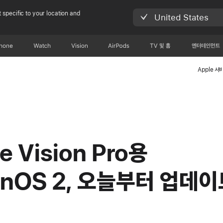
 specific to your location and
United States
Phone
Watch
Vision
AirPods
TV 및 홈
엔터테인먼트
Apple 서
e Vision Pro용
ionOS 2, 오늘부터 업데