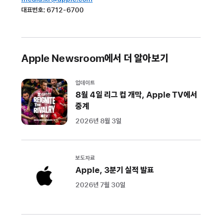
사용자
대표번호: 6712-6700
확보를
돕기
위해
Apple Newsroom에서 더 알아보기
App Store
기능
업데이트
확대
8월 4일 리그 컵 개막, Apple TV에서
중계
Apple은
개발자가
2026년 8월 3일
성공하고,
사용자가
보도자료
좋아하는
Apple, 3분기 실적 발표
또
2026년 7월 30일
다른
앱을
발견하는