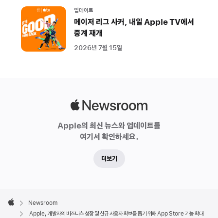
것을
업데이트
돕기
메이저 리그 사커, 내일 Apple TV에서
위해
중계 재개
새로운
2026년 7월 15일
기능과
서비스에
지속적으로
투자한다.
Apple
올해부터
Newsroom
순차적으로
Apple의 최신 뉴스와 업데이트를
여기서 확인하세요.
출시되는
새로운
더보기
App
Store
기능은
Apple
Footer

개발자에게
Newsroom
Apple
Apple, 개발자의 비즈니스 성장 및 신규 사용자 확보를 돕기 위해 App Store 기능 확대
앱