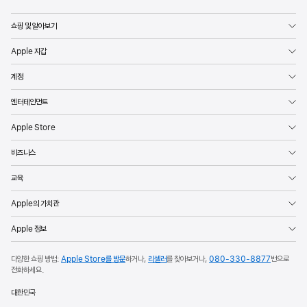
마케팅
쇼핑 및 알아보기
및
Apple 지갑
신규
사용자
계정
확보를
엔터테인먼트
위한
더욱
Apple Store
유연한
비즈니스
환경을
교육
제공하고,
Apple
Apple의 가치관
앱
Apple 정보
내
구입을
다양한 쇼핑 방법:
Apple Store를 방문
하거나,
리셀러
를 찾아보거나,
080-330-8877
번으로
전화하세요.
위한
완전히
대한민국