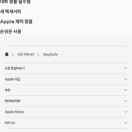
대학 생활 필수템
새 액세서리
Apple 제작 정품
손쉬운 사용
각주
각주
모든 액세서리
MagSafe
Apple
쇼핑 및 알아보기
Apple 지갑
계정
엔터테인먼트
Apple Store
비즈니스