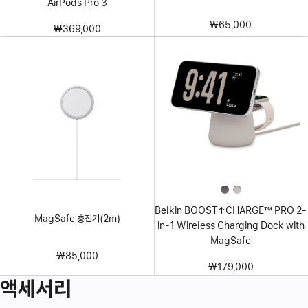
AirPods Pro 3
₩65,000
₩369,000
Belkin BOOST↑CHARGE™ PRO 2-
MagSafe 충전기(2m)
in-1 Wireless Charging Dock with
MagSafe
₩85,000
₩179,000
액세서리