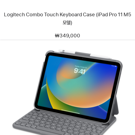
Logitech Combo Touch Keyboard Case (iPad Pro 11 M5
모델)
₩349,000
이전
이미지
-
Logitech
Slim
Folio
Keyboard
(iPad