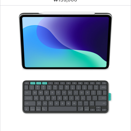
이전
이미지
-
Logitech
Flip
Folio
Keyboard
Case
(iPad
Air
및
iPad
Pro
13)