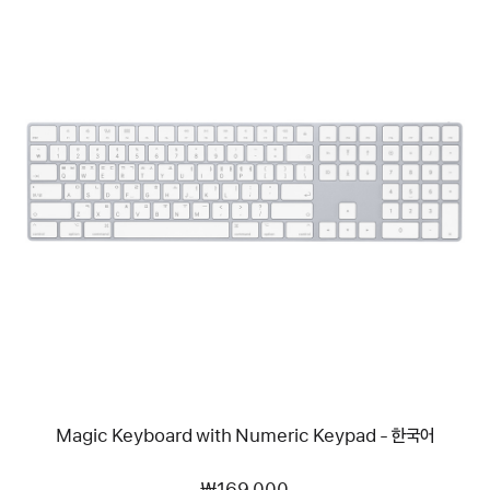
이전
이미지
-
Magic
Keyboard
with
Numeric
Keypad
-
한국어
Magic Keyboard with Numeric Keypad - 한국어
₩169,000