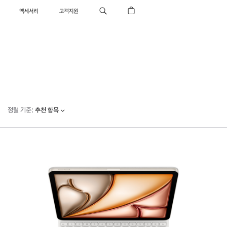
액세서리
고객지원
정렬 기준
:
추천 항목
이전