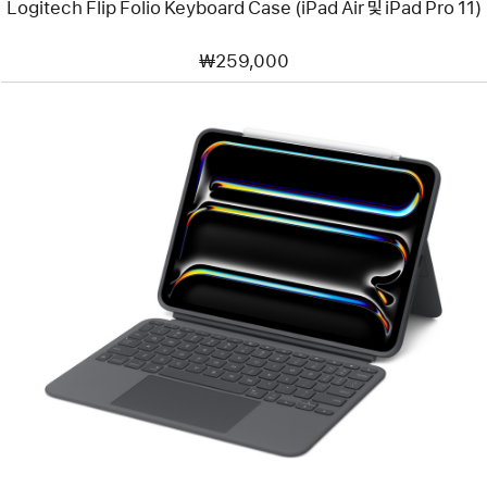
Logitech Flip Folio Keyboard Case (iPad Air 및 iPad Pro 11)
₩259,000
이전
이미지
-
Logitech
Combo
Touch
Keyboard
Case
(iPad Pro
11
M5
모델)