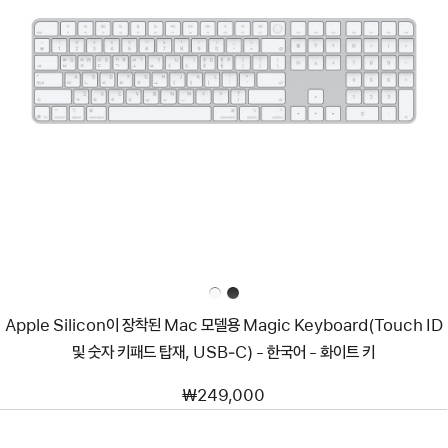
이전
이미지
-
Apple
Silicon이
장착된
Mac
모델용
Magic
Keyboard(Touch
ID
및
숫자
키패드
탑재,
USB‑C)
-
Apple Silicon이 장착된 Mac 모델용 Magic Keyboard(Touch ID
한국어
및 숫자 키패드 탑재, USB‑C) - 한국어 - 화이트 키
-
화이트
키
₩249,000