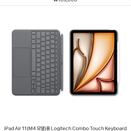
이전
이미지
-
iPad Air 11(M4
모델)
용
Logitech
Combo
Touch
Keyboard
Case
iPad Air 11(M4 모델)용 Logitech Combo Touch Keyboard