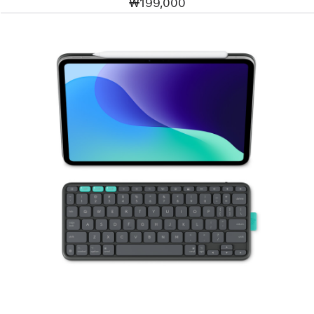
₩199,000
이전
이미지
-
Logitech
Flip
Folio
Keyboard
Case
(iPad
Air
및
iPad
Pro
11)