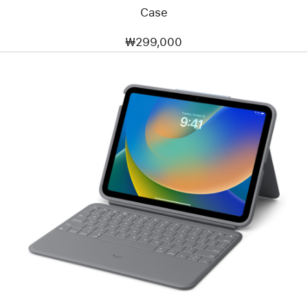
Case
₩299,000
이전
이미지
-
Logitech
Rugged
Folio
Keyboard
(iPad
A16
모델)