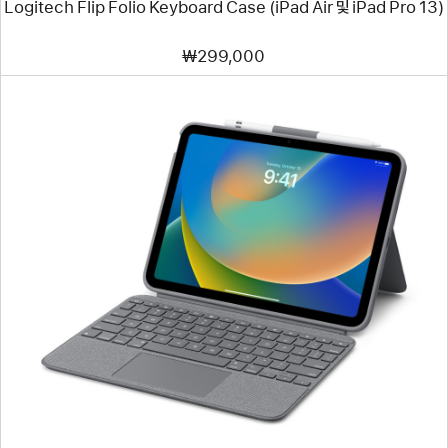
Logitech Flip Folio Keyboard Case (iPad Air 및 iPad Pro 13)
₩299,000
이전
이미지
-
Logitech
Combo
Touch
Keyboard
Case
(iPad
A16
모델)