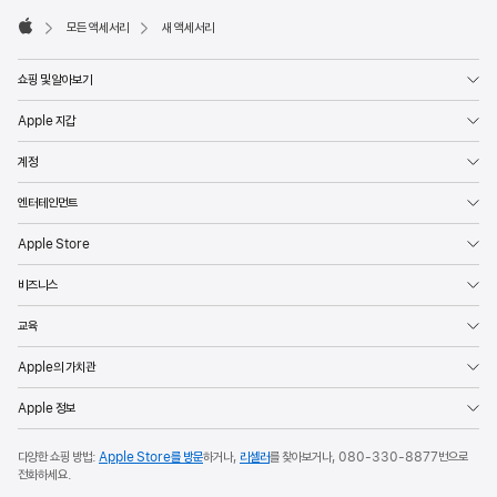
모든 액세서리
새 액세서리
Apple
쇼핑 및 알아보기
Apple 지갑
계정
엔터테인먼트
Apple Store
비즈니스
교육
Apple의 가치관
Apple 정보
다양한 쇼핑 방법:
Apple Store를 방문
하거나,
리셀러
를 찾아보거나,
080-330-8877
번으로
전화하세요.