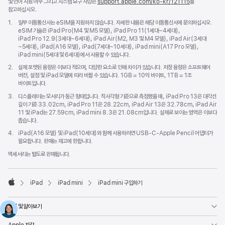
및 언어 지원 여부 그리고 시스템 요구 사양은
support.apple.com/ko-kr/121115
(새
를
참고하십시오.
창에서
열림)
각주
1.
일부 이동통신사는 eSIM을 지원하지 않습니다. 자세한 내용은 해당 이동통신사에 문의하십시오.
eSIM 기술은 iPad Pro(M4 및 M5 모델), iPad Pro 11(1세대~4세대),
iPad Pro 12.9(3세대~6세대), iPad Air(M2, M3 및 M4 모델), iPad Air(3세대
~5세대), iPad(A16 모델), iPad(7세대~10세대), iPad mini(A17 Pro 모델),
iPad mini(5세대 및 6세대)에서 사용할 수 있습니다.
각주
2.
실제 포맷된 용량은 이보다 적으며, 다양한 요소로 인해 차이가 있습니다. 저장 용량은 소프트웨어
버전, 설정 및 iPad 모델에 따라 바뀔 수 있습니다. 1GB = 10억 바이트, 1TB = 1조
바이트입니다.
각주
3.
디스플레이는 모서리가 둥근 형태입니다. 직사각형 기준으로 측정했을 때, iPad Pro 13은 대각선
길이 기준 33.02cm, iPad Pro 11은 28.22cm, iPad Air 13은 32.78cm, iPad Air
11 및 iPad는 27.59cm, iPad mini 8.3은 21.08cm입니다. 실제로 보이는 영역은 이보다
좁습니다.
각주
4.
iPad(A16 모델) 및 iPad(10세대)와 함께 사용하려면 USB-C-Apple Pencil 어댑터가
필요합니다. 판매는 재고에 한합니다.
액세서리는 별도로 판매됩니다.
iPad
iPad mini
iPad mini 구입하기
Apple
쇼핑 및 알아보기