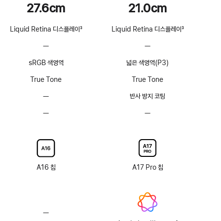
27.6cm
21.0cm
Liquid Retina 디스플레이
3
Liquid Retina 디스플레이
3
각주
각주
—
ProMotion
—
ProMotion
기술
기술
sRGB 색영역
넓은 색영역(P3)
해당
해당
없음
없음
True Tone
True Tone
—
반사
반사 방지 코팅
방지
—
Nano-
—
Nano-
코팅
texture
texture
없음
디스플레이
디스플레이
글래스
글래스
옵션
옵션
A16 칩
없음
A17 Pro 칩
없음
—
Apple