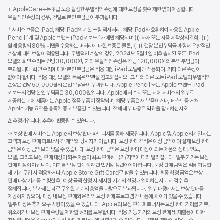
각주
각주
각주
± AppleCare+는 취급 도중 발생한 우발적인 손상에 대한 보장을 횟수 제한 없이 제공합니다.
우발적인 손상의 경우, 건별로 본인 부담금이 부과됩니다.
각주
† 서비스 보증은 iPad, 해당 iPad의 기본 포함 액세서리, 해당 iPad와 호환하여 사용한 Apple
Pencil 1개 및 Apple 브랜드 iPad 키보드 1개에만 해당되며 (i) 자재 또는 제품 제작상의 결함, (ii)
원래 용량의 80% 미만을 수용하는 배터리에 대한 보증은 물론, (iii) 건당 본인 부담금과 함께 우발적인
손상에 대한 보험이 적용됩니다. 우발적인 손상의 경우, 2024년 5월 1일 이후 출시된 모든 iPad
모델의 화면 수리는 건당 30,000원, 기타 우발적인 손상은 건당 120,000원의 본인 부담금이
부과됩니다. 화면 수리에 대한 본인 부담금은 적용 대상 iPad 모델에만 적용되며, 기타 다른 손상이
없어야 합니다. 적용 대상 모델의 목록은
약관
을 참고하십시오. 그 밖의 다른 모든 iPad 모델의 우발적인
손상은 건당 50,000원의 본인 부담금이 부과됩니다. Apple Pencil 또는 Apple 브랜드 iPad
키보드의 건당 본인 부담금은 30,000원입니다. Apple에서 수리 또는 교체 서비스의 일부로
제공하는 교체 제품에는 Apple 정품 부품이 장착되며, 해당 부품은 새 부품이거나, 테스트를 거쳐
Apple 기능 요건을 충족한 중고 부품일 수 있습니다. 전체 세부 내용은
약관
을 참고하십시오.
각주
∆ 추정가입니다. 추후에 변동될 수 있습니다.
각주
※ 보상 판매 서비스는 Apple의 보상 판매 파트너사를 통해 제공됩니다. Apple 및 Apple의 계열사는
고객과 보상 판매 파트너사 간 계약의 당사자가 아닙니다. 보상 판매 견적은 예상 금액이며 실제 보상 판매
금액은 예상 금액보다 낮을 수 있습니다. 보상 판매 금액은 보상 판매 대상이 되는 제품의 상태, 연도,
모델, 그리고 보상 판매 대상이 되는 제품이 최초 판매된 국가/지역에 따라 달라집니다. 일부 기기는 보상
판매 대상이 아닙니다. 기기를 보상 판매 하려면 민법상 성년이어야 합니다. 보상 판매 금액은 적용 가능한
새 기기 구입 시 적용하거나 Apple Store Gift Card로 받을 수 있습니다. 최종 확정 금액은 보상
판매 대상 기기를 수령한 후, 예상 금액 산정 시 제시한 기기의 설명과 일치하는지 비교 검수 후
정해집니다. 부가세는 새로 구입한 기기의 총액을 바탕으로 부과됩니다. 일부 매장에서는 보상 판매를
제공하지 않으며, 매장 내 보상 판매와 온라인 보상 판매 프로그램 간 내용에 차이가 있을 수 있습니다.
일부 매장은 추가 요구 사항이 있을 수 있습니다. Apple의 보상 판매 파트너사는 보상 판매 거래를 거부,
취소하거나 보상 판매 수량을 제한할 권리를 보유합니다. 적용 가능 기기의 보상 판매 및 재활용에 대한
자세한 내용은 Apple의 보상 판매 파트너사에서 확인할 수 있습니다. 규제 및 제한이 적용될 수