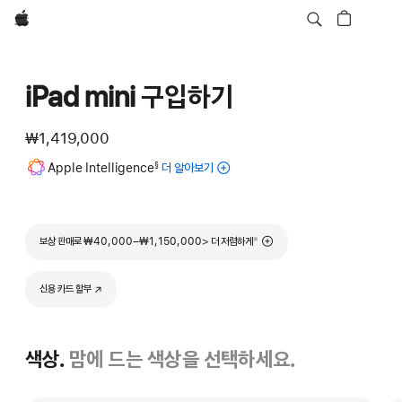
Apple
iPad mini 구입하기
₩1,419,000
각주
Apple Intelligence
더 알아보기
iPad를
§
위한
Apple
Intelligence에
각주
보상 판매로 ₩40,000–₩1,150,000> 더 저렴하게
※
대해
더
알아보기
신용 카드 할부
(새 창에서 열림)
색상.
맘에 드는 색상을 선택하세요.