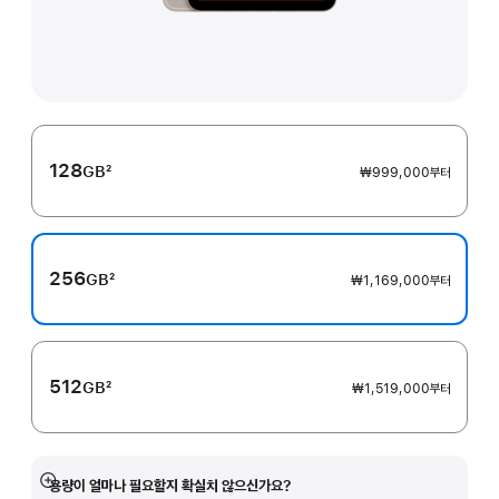
128
GB
2
₩999,000
부터
각주
256
GB
2
₩1,169,000
부터
각주
512
GB
2
₩1,519,000
부터
각주
용량이 얼마나 필요할지 확실치 않으신가요?
자세히