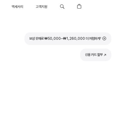
액세서리
고객지원
각주
보상 판매로 ₩50,000–₩1,260,000 더 저렴하게
◊
신용 카드 할부
(새
창에서
열림)