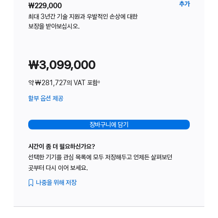
Studio
추가
₩229,000
Displa
최대 3년간 기술 지원과 우발적인 손상에 대한
보장을 받아보십시오.
위한
AppleC
₩3,099,000
약 ₩281,727의 VAT 포함
◊
할부 옵션 제공
(새
창에서
열림)
장바구니에 담기
시간이 좀 더 필요하신가요?
선택한 기기를 관심 목록에 모두 저장해두고 언제든 살펴보던
곳부터 다시 이어 보세요.
나중을 위해 저장