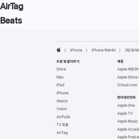
AirTag
Beats
각주
각주
iPhone
iPhone 액세서리
건강 및 피
Apple
쇼핑 및 알아보기
계정
Store
Apple 계정 관
Mac
Apple Store
iPad
iCloud.com
iPhone
엔터테인먼트
Watch
Apple One
Vision
Apple TV
AirPods
Apple Music
TV 및 홈
Apple Arcad
AirTag
Apple Podca