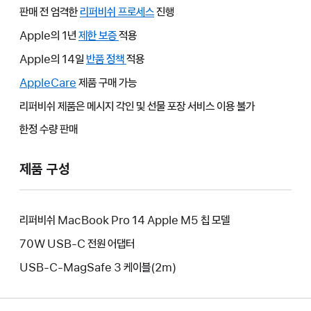
판매 전 엄격한
리퍼비쉬 프로세스
진행
Apple의 1년
제한 보증
그러면
적용
새
Apple의 14일
반품 정책
그러면
적용
윈도우가
새
AppleCare
그러면
제품 구매 가능
열립니다.
윈도우가
새
리퍼비쉬 제품은 메시지 각인 및 선물 포장 서비스 이용 불가
열립니다.
윈도우가
한정 수량 판매
열립니다.
제품 구성
리퍼비쉬 MacBook Pro 14 Apple M5 칩 모델
70W USB-C 전원 어댑터
USB-C-MagSafe 3 케이블(2m)