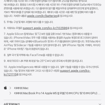
시 배터리 사용 시간은 Wi-Fi에 연결한 상태로 인기 웹사이트 25곳을 방문하는 방식으로
테스트했습니다. 동영상 스트리밍 시 배터리 사용 시간은 Wi-Fi에 연결한 상태로 Safari에서 1080p
콘텐츠를 사용해 테스트했습니다. 디스플레이의 밝기를 제일 어두운 상태로부터 8단계 밝게 설정하고,
키보드 백라이트를 끈 상태로 테스트했습니다. 배터리 사용 시간은 사용 패턴 및 설정에 따라 다를 수
있습니다. 자세한 내용은
apple.com/kr/batteries
를 참고하십시오.
5. 무게는 구성 및 제조 과정에 따라 다를 수 있습니다.
6. 지원되는 모델은
support.apple.com/ko-kr/102596
을 참고하십시오.
7. Apple Silicon 탑재 Mac 및 T2 보안 칩을 갖춘 Intel 기반 Mac 컴퓨터에서 사용할 수
있습니다. iPhone과 Mac 모두 이중 인증을 사용하는 동일한 Apple 계정으로 로그인되어 있어야
하며, 서로 가까이 있는 상태에서 Bluetooth 및 Wi-Fi가 활성화되어 있어야 합니다. 또한 Mac에서
AirPlay 및 Sidecar 기능을 사용하고 있지 않아야 합니다. 일부 iPhone 기능(예: 카메라, 마이크)
은 ‘iPhone 미러링’ 기능과 호환되지 않습니다.
8. 일부 국가 및 지역에서는 FaceTime을 사용할 수 없습니다.
9. 최대 1600 니트 부분 최대 밝기는 25°C보다 낮은 온도에서 측정한 결과입니다.
10. Apple Intelligence는 베타로 사용할 수 있습니다. 일부 기능을 이용할 수 없는 국가나 언어도
있습니다. 기능 및 언어 지원 여부 그리고 시스템 요구 사양은
support.apple.com/ko-
kr/121115
를 참고하십시오.
리퍼비쉬 Mac
Apple
리퍼비쉬 MacBook Pro 14 Apple M5 칩 모델(10코어 CPU 및 10코어 GPU) - 스페이스 블랙
쇼핑 및 알아보기