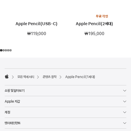
무료 각인
Apple Pencil(USB-C)
Apple Pencil(2세대)
₩119,000
₩195,000
각주
각주
모든 액세서리
콘텐츠 창작
Apple Pencil(1세대)
Apple
쇼핑 및 알아보기
Apple 지갑
계정
엔터테인먼트