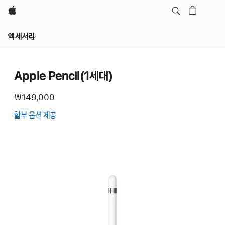
Apple
Local
액세서리
Nav
메뉴
열기
Apple Pencil(1세대)
₩149,000
할부 옵션 제공
(새
창에서
열림)