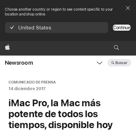
Choose another country or region to see content specific to your
location and shop online.
United States
Continue
Apple
Newsroom
Buscar
Open
Newsroom
navigation
COMUNICADO DE PRENSA
14 diciembre 2017
iMac Pro, la Mac más
potente de todos los
tiempos, disponible hoy