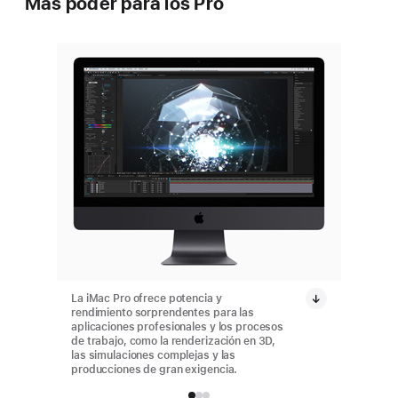
Más poder para los Pro
La iMac Pro ofrece potencia y
La iMac 
rendimiento sorprendentes para las
rendimi
aplicaciones profesionales y los procesos
aplicaci
de trabajo, como la renderización en 3D,
de traba
las simulaciones complejas y las
las simu
producciones de gran exigencia.
producc