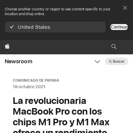
Choose another country or region to see content specific to your
location and shop online.
United States
Continue
Apple
Newsroom
Buscar
Open
Newsroom
navigation
COMUNICADO DE PRENSA
18 octubre 2021
La revolucionaria
MacBook Pro con los
chips M1 Pro y M1 Max
ofrece un rendimiento