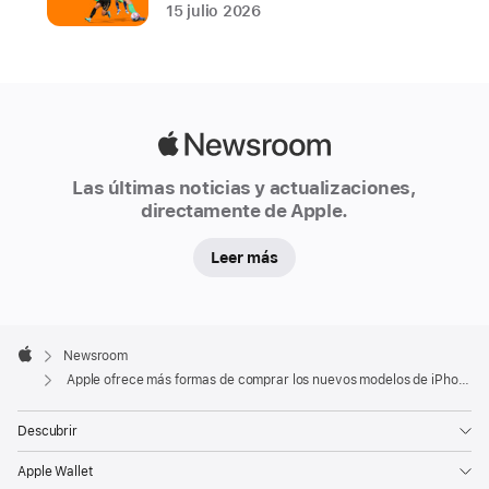
viernes,
15 julio 2026
15
de
septiembre
A
Apple
partir
Newsroom
de
Las últimas noticias y actualizaciones,
directamente de Apple.
mañana,
15
Leer más
de
septiembre,
los
Apple
clientes
Footer

Newsroom
Apple
pueden
Apple ofrece más formas de comprar los nuevos modelos de iPhone 15 y Apple Watch
comprar
en
Descubrir
preventa
Apple Wallet
los