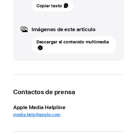
14
Copiar texto
septiembre
2023
Imágenes de este artículo
ACTUALIZACIÓN
Descargar el contenido multimedia
Apple
ofrece
más
formas
de
comprar
los
Contactos de prensa
nuevos
modelos
Apple Media Helpline
de
media.help@apple.com
iPhone
15
y