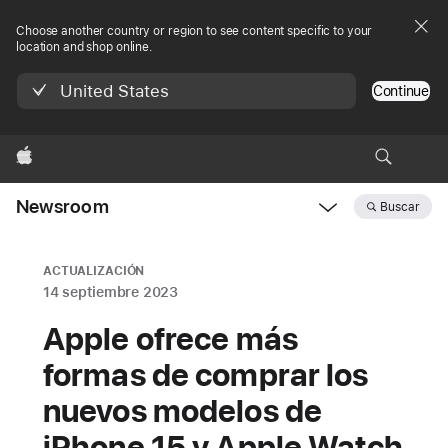
Choose another country or region to see content specific to your
location and shop online.
United States
Continue
Apple
Newsroom
Buscar
Open
Newsroom
navigation
ACTUALIZACIÓN
14 septiembre 2023
Apple ofrece más
formas de comprar los
nuevos modelos de
iPhone 15 y Apple Watch