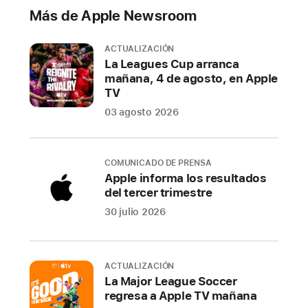
Apple
Más de Apple Newsroom
Watch
ACTUALIZACIÓN
Los
La Leagues Cup arranca
clientes
mañana, 4 de agosto, en Apple
pueden
TV
comprar
03 agosto 2026
en
preventa
todos
COMUNICADO DE PRENSA
los
Apple informa los resultados
del tercer trimestre
modelos
de
30 julio 2026
iPhone
15
a
ACTUALIZACIÓN
partir
La Major League Soccer
regresa a Apple TV mañana
del