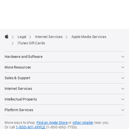
Apple
Footer

Legal
Internet Services
Apple Media Services
Apple
iTunes Gift Cards
Hardware and Software
More Resources
Sales & Support
Internet Services
Intellectual Property
Platform Services
More ways to shop:
Find an Apple Store
or
other retailer
near you.
Or call
1-800-MY-APPLE
(1-800-692-7753).