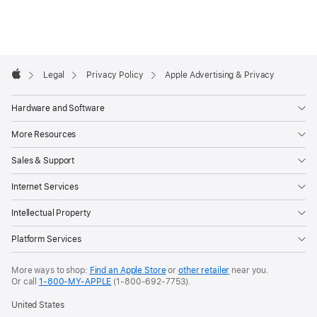
Apple
Footer

Legal
Privacy Policy
Apple Advertising & Privacy
Apple
Hardware and Software
More Resources
Sales & Support
Internet Services
Intellectual Property
Platform Services
More ways to shop:
Find an Apple Store
or
other retailer
near you.
Or call
1-800-MY-APPLE
(1-800-692-7753).
United States