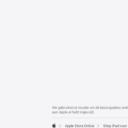
Voettekst
voetnoten
We gebruiken je locatie om de bezorgopties snell
aan Apple al hebt ingevuld.
Apple Store Online
Shop iPad voor 