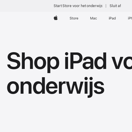
Start Store voor het onderwijs
Sluit af
Apple
Store
Mac
iPad
iP
Shop iPad vo
onderwijs