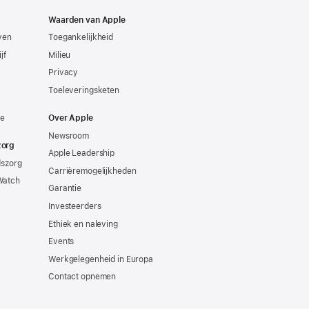
Waarden van Apple
even
Toegankelijkheid
jf
Milieu
Privacy
Toeleveringsketen
ie
Over Apple
Newsroom
zorg
Apple Leadership
dszorg
Carrièremogelijkheden
Watch
Garantie
Investeerders
Ethiek en naleving
Events
Werkgelegenheid in Europa
Contact opnemen