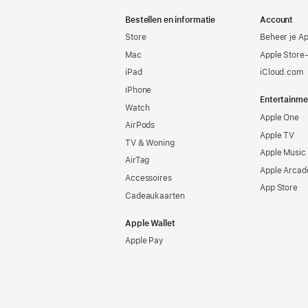
Apple
Bestellen en informatie
Account
Store
Beheer je A
Mac
Apple Store
iPad
iCloud.com
iPhone
Entertainme
Watch
Apple One
AirPods
Apple TV
TV & Woning
Apple Music
AirTag
Apple Arcad
Accessoires
App Store
Cadeaukaarten
Apple Wallet
Apple Pay