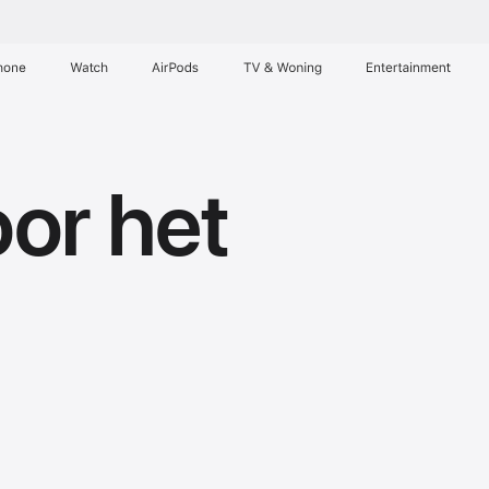
hone
Watch
AirPods
TV & Woning
Entertainment
or het