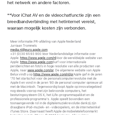
het netwerk en andere factoren.
**Voor iChat AV en de videochatfunctie zijn een
breedbandverbinding met hetinternet vereist,
waaraan mogelijk kosten zijn verbonden.
Meer informatie:PR-afdeling van Apple Nederland
Jurriaan Trommels
media.nl@euro.apple.com
+31 (0)30 65 93 900.Voor Nederlandstalige informatie over
Apple:
https://www.apple.com/nl
Voor de wereldwijde website van
Apple:
https://www.apple.com
Surf voor internationale
persberichten en foto’s in hoge resolutie van alle producten van
Apple, naar
www.apple.com/pr
. De algemene website van Apple
Belux vindt u op
https://www.apple.com/nl/pr
Apple gaf in de jaren
'70 het startschot voor de personalcomputerrevolutie met de
Apple II en vond in de jaren '80 de personal computer opnieuw uit
met de Macintosh. Tegenwoordig loopt Apple op innovatiegebied
nog steeds voorop met zijn bekroonde computers, het
besturingssysteem OS X, het iLife-programmapakket en de
professionele programma's. Apple speelt bovendien een
toonaangevende rol in de digitalemuziekrevolutie dankzij zijn
draagbare iPod-muziek- en -videospelers, en de internetwinkel
iTunes Store. Daarnaast heeft Apple de mobieletelefoonmarkt