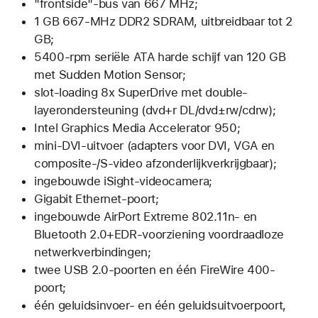
"frontside"-bus van 667 MHz;
1 GB 667-MHz DDR2 SDRAM, uitbreidbaar tot 2
GB;
5400-rpm seriële ATA harde schijf van 120 GB
met Sudden Motion Sensor;
slot-loading 8x SuperDrive met double-
layerondersteuning (dvd+r DL/dvd±rw/cdrw);
Intel Graphics Media Accelerator 950;
mini-DVI-uitvoer (adapters voor DVI, VGA en
composite-/S-video afzonderlijkverkrijgbaar);
ingebouwde iSight-videocamera;
Gigabit Ethernet-poort;
ingebouwde AirPort Extreme 802.11n- en
Bluetooth 2.0+EDR-voorziening voordraadloze
netwerkverbindingen;
twee USB 2.0-poorten en één FireWire 400-
poort;
één geluidsinvoer- en één geluidsuitvoerpoort,