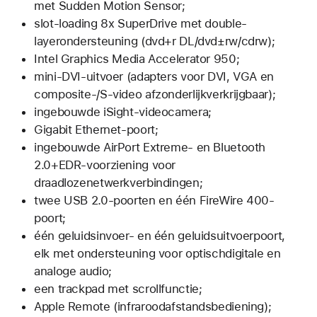
met Sudden Motion Sensor;
slot-loading 8x SuperDrive met double-
layerondersteuning (dvd+r DL/dvd±rw/cdrw);
Intel Graphics Media Accelerator 950;
mini-DVI-uitvoer (adapters voor DVI, VGA en
composite-/S-video afzonderlijkverkrijgbaar);
ingebouwde iSight-videocamera;
Gigabit Ethernet-poort;
ingebouwde AirPort Extreme- en Bluetooth
2.0+EDR-voorziening voor
draadlozenetwerkverbindingen;
twee USB 2.0-poorten en één FireWire 400-
poort;
één geluidsinvoer- en één geluidsuitvoerpoort,
elk met ondersteuning voor optischdigitale en
analoge audio;
een trackpad met scrollfunctie;
Apple Remote (infraroodafstandsbediening);