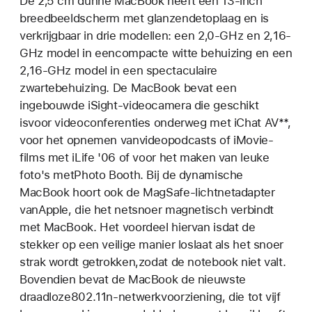
De 2,5 cm dunne MacBook heeft een 13-inch
breedbeeldscherm met glanzendetoplaag en is
verkrijgbaar in drie modellen: een 2,0-GHz en 2,16-
GHz model in eencompacte witte behuizing en een
2,16-GHz model in een spectaculaire
zwartebehuizing. De MacBook bevat een
ingebouwde iSight-videocamera die geschikt
isvoor videoconferenties onderweg met iChat AV**,
voor het opnemen vanvideopodcasts of iMovie-
films met iLife '06 of voor het maken van leuke
foto's metPhoto Booth. Bij de dynamische
MacBook hoort ook de MagSafe-lichtnetadapter
vanApple, die het netsnoer magnetisch verbindt
met MacBook. Het voordeel hiervan isdat de
stekker op een veilige manier loslaat als het snoer
strak wordt getrokken,zodat de notebook niet valt.
Bovendien bevat de MacBook de nieuwste
draadloze802.11n-netwerkvoorziening, die tot vijf