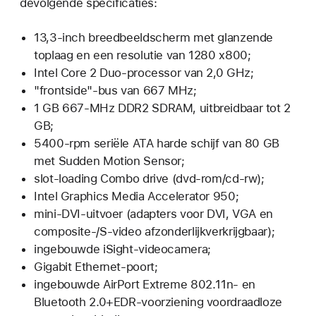
devolgende specificaties:
13,3-inch breedbeeldscherm met glanzende
toplaag en een resolutie van 1280 x800;
Intel Core 2 Duo-processor van 2,0 GHz;
"frontside"-bus van 667 MHz;
1 GB 667-MHz DDR2 SDRAM, uitbreidbaar tot 2
GB;
5400-rpm seriële ATA harde schijf van 80 GB
met Sudden Motion Sensor;
slot-loading Combo drive (dvd-rom/cd-rw);
Intel Graphics Media Accelerator 950;
mini-DVI-uitvoer (adapters voor DVI, VGA en
composite-/S-video afzonderlijkverkrijgbaar);
ingebouwde iSight-videocamera;
Gigabit Ethernet-poort;
ingebouwde AirPort Extreme 802.11n- en
Bluetooth 2.0+EDR-voorziening voordraadloze