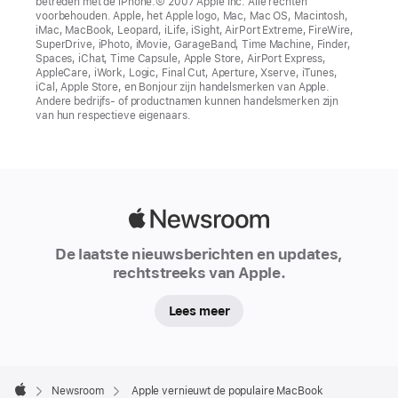
betreden met de iPhone.© 2007 Apple Inc. Alle rechten
voorbehouden. Apple, het Apple logo, Mac, Mac OS, Macintosh,
iMac, MacBook, Leopard, iLife, iSight, AirPort Extreme, FireWire,
SuperDrive, iPhoto, iMovie, GarageBand, Time Machine, Finder,
Spaces, iChat, Time Capsule, Apple Store, AirPort Express,
AppleCare, iWork, Logic, Final Cut, Aperture, Xserve, iTunes,
iCal, Apple Store, en Bonjour zijn handelsmerken van Apple.
Andere bedrijfs- of productnamen kunnen handelsmerken zijn
van hun respectieve eigenaars.
Apple
Newsroom
De laatste nieuwsberichten en updates,
rechtstreeks van Apple.
Lees meer
Apple
Footer

Newsroom
Apple vernieuwt de populaire MacBook