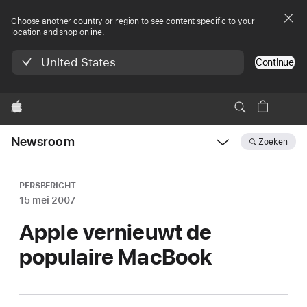
Choose another country or region to see content specific to your
location and shop online.
United States
Continue
Apple
Newsroom
Zoeken
Open
Newsroom
navigation
PERSBERICHT
15 mei 2007
Apple vernieuwt de
populaire MacBook