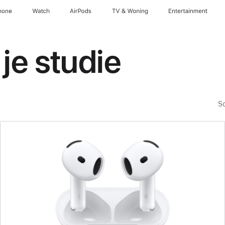
hone
Watch
AirPods
TV & Woning
Entertainment
je studie
So