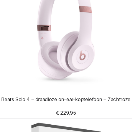
Vorige
Afbeelding
-
Beats
Solo
4
–
draadloze
on-
ear-
koptelefoon
–
Zachtroze
Beats Solo 4 – draadloze on-ear-koptelefoon – Zachtroze
€ 229,95