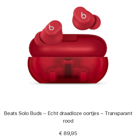
Vorige
Afbeelding
-
Beats
Solo
Buds
–
Echt
draadloze
oortjes
–
Transparant
rood
Beats Solo Buds – Echt draadloze oortjes – Transparant
rood
€ 89,95