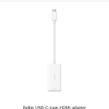
Vorige
Afbeelding
-
Belkin
USB‑C-
naar-
HDMI-
adapter
Belkin USB‑C-naar-HDMI-adapter