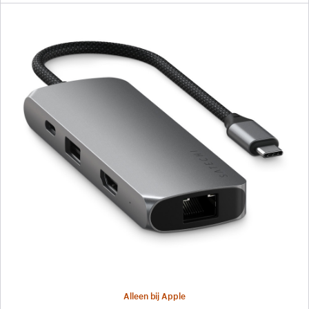
Vorige
Afbeelding
-
Multipoort-
Pro-
adapter V2
van
Satechi
(met
Ethernet)
Alleen bij Apple