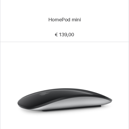
HomePod mini
€ 139,00
Vorige
Afbeelding
-
Magic Mouse (USB‑C)
-
Zwart
Multi‑Touch-
oppervlak