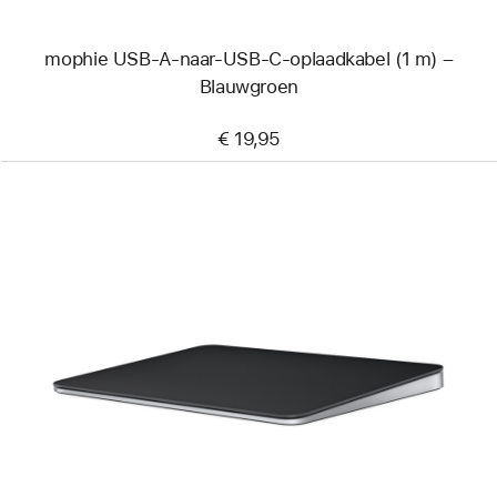
mophie USB-A-naar-USB-C-oplaadkabel (1 m) –
Blauwgroen
€ 19,95
Vorige
Afbeelding
-
Magic Trackpad (USB‑C)
-
Zwart
Multi‑Touch-
oppervlak