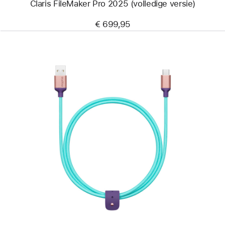
Claris FileMaker Pro 2025 (volledige versie)
€ 699,95
Vorige
Afbeelding
-
mophie
USB-
A-
naar-
USB-
C-
oplaadkabel
(1 m) –
Blauwgroen