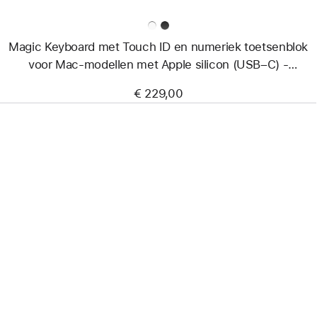
Apple silicon (USB–
C)
-
Magic Keyboard met Touch ID en numeriek toetsenblok
Nederlands
-
voor Mac-modellen met Apple silicon (USB–C) -
Zwarte toetsen
Nederlands - Zwarte toetsen
€ 229,00