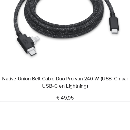
Vorige
Afbeelding
-
Native
Union
Belt
Cable
Duo Pro
van
240 W
(USB‑C
naar
USB‑C
en Lightning)
Native Union Belt Cable Duo Pro van 240 W (USB‑C naar
USB‑C en Lightning)
€ 49,95