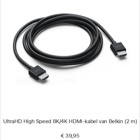
Vorige
Afbeelding
-
UltraHD
High
Speed
8K/4K
HDMI-
kabel
van
Belkin
(2 m)
UltraHD High Speed 8K/4K HDMI-kabel van Belkin (2 m)
€ 39,95