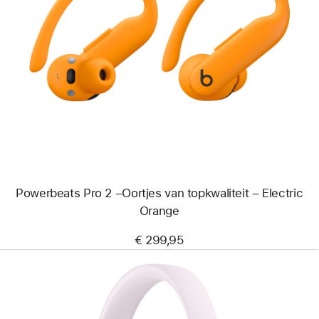
Vorige
Afbeelding
-
Powerbeats Pro 2
–
Oortjes van topkwaliteit –
Electric
Orange
Powerbeats Pro 2 –Oortjes van topkwaliteit – Electric
Orange
€ 299,95