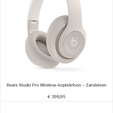
Vorige
Afbeelding
-
Beats Studio Pro
Wireless-
koptelefoon
–
Zandsteen
Beats Studio Pro Wireless-koptelefoon – Zandsteen
€ 399,95