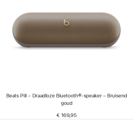
Vorige
Afbeelding
-
Beats
Pill
–
Draadloze
Bluetooth®-
speaker
–
Bruisend
goud
Beats Pill – Draadloze Bluetooth®-speaker – Bruisend
goud
€ 169,95