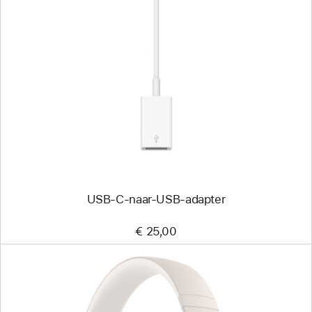
Vorige
Afbeelding
-
USB‑C-
naar-
USB-
adapter
USB‑C-naar-USB-adapter
€ 25,00