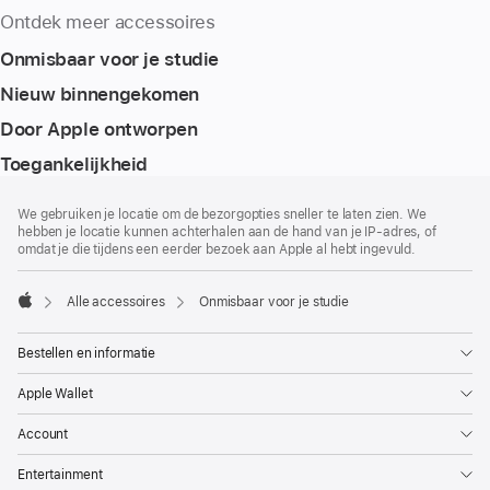
Ontdek meer accessoires
Onmisbaar voor je studie
Nieuw binnengekomen
Door Apple ontworpen
Toegankelijkheid
Voettekst
voetnoten
We gebruiken je locatie om de bezorgopties sneller te laten zien. We
hebben je locatie kunnen achterhalen aan de hand van je IP-adres, of
omdat je die tijdens een eerder bezoek aan Apple al hebt ingevuld.
Alle accessoires
Onmisbaar voor je studie
Apple
Bestellen en informatie
Apple Wallet
Account
Entertainment