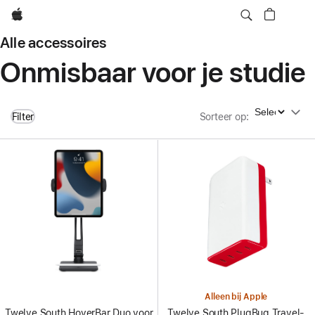
Apple
Alle accessoires
Onmisbaar voor je studie
Sorteer op
Filter
Sorteer op
:
Alleen bij Apple
Twelve South HoverBar Duo voor
Twelve South PlugBug Travel-