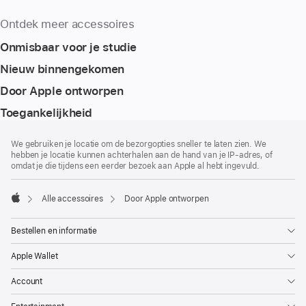
Ontdek meer accessoires
Onmisbaar voor je studie
Nieuw binnengekomen
Door Apple ontworpen
Toegankelijkheid
Voettekst
voetnoten
We gebruiken je locatie om de bezorgopties sneller te laten zien. We
hebben je locatie kunnen achterhalen aan de hand van je IP-adres, of
omdat je die tijdens een eerder bezoek aan Apple al hebt ingevuld.
Alle accessoires
Door Apple ontworpen
Apple
Bestellen en informatie
Apple Wallet
Account