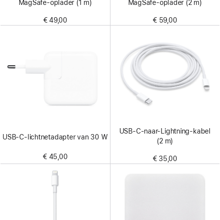
MagSafe-oplader (1 m)
MagSafe-oplader (2 m)
€ 49,00
€ 59,00
USB‑C-naar-Lightning-kabel
USB‑C-lichtnetadapter van 30 W
(2 m)
€ 45,00
€ 35,00