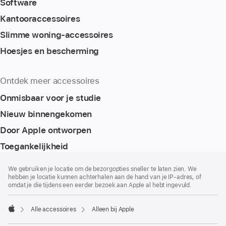
Software
Kantoor­accessoires
Slimme woning-accessoires
Hoesjes en bescherming
Ontdek meer accessoires
Onmisbaar voor je studie
Nieuw binnengekomen
Door Apple ontworpen
Toegankelijkheid
Voettekst
voetnoten
We gebruiken je locatie om de bezorgopties sneller te laten zien. We
hebben je locatie kunnen achterhalen aan de hand van je IP-adres, of
omdat je die tijdens een eerder bezoek aan Apple al hebt ingevuld.
Alle accessoires
Alleen bij Apple
Apple