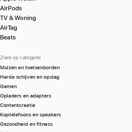
page
AirPods
TV & Woning
AirTag
Beats
Zoek op categorie
Muizen en toetsenborden
Harde schijven en opslag
Gamen
Opladers en adapters
Content­creatie
Koptelefoons en speakers
Gezondheid en fitness