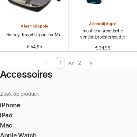
Alleen bij Apple
Alleen bij Apple
mophie magnetische
Bellroy Travel Organizer Mini
ventilatieroosterhouder
€ 54,95
€ 34,95
van
2
Pagina
Enter
Accessoires
page
number,
press
Zoek op product
Return/Enter
iPhone
key
to
iPad
go
Mac
to
Apple Watch
the