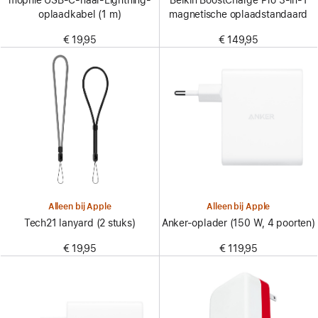
mophie USB-C-naar-Lightning-
Belkin BoostCharge Pro 3-in-1
oplaadkabel (1 m)
magnetische oplaadstandaard
€ 19,95
€ 149,95
Alleen bij Apple
Alleen bij Apple
Tech21 lanyard (2 stuks)
Anker-oplader (150 W, 4 poorten)
€ 19,95
€ 119,95