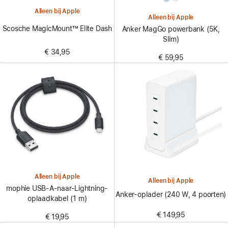
Alleen bij Apple
Alleen bij Apple
Scosche MagicMount™ Elite Dash
Anker MagGo powerbank (5K,
Slim)
€ 34,95
€ 59,95
Alleen bij Apple
Alleen bij Apple
mophie USB-A-naar-Lightning-
Anker-oplader (240 W, 4 poorten)
oplaadkabel (1 m)
€ 149,95
€ 19,95