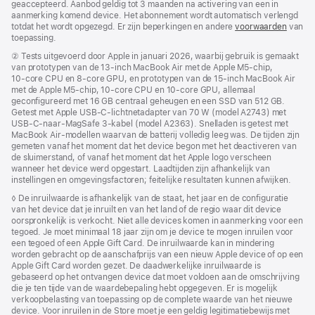
geaccepteerd. Aanbod geldig tot 3 maanden na activering van een in
aanmerking komend device. Het abonnement wordt automatisch verlengd
totdat het wordt opgezegd. Er zijn beperkingen en andere
voorwaarden
van
toepassing.
Voetnoot
② Tests uitgevoerd door Apple in januari 2026, waarbij gebruik is gemaakt
van prototypen van de 13‑inch MacBook Air met de Apple M5-chip,
10‑core CPU en 8‑core GPU, en prototypen van de 15‑inch MacBook Air
met de Apple M5-chip, 10‑core CPU en 10‑core GPU, allemaal
geconfigureerd met 16 GB centraal geheugen en een SSD van 512 GB.
Getest met Apple USB‑C-lichtnetadapter van 70 W (model A2743) met
USB‑C-naar-MagSafe 3-kabel (model A2363). Snelladen is getest met
MacBook Air-modellen waarvan de batterij volledig leeg was. De tijden zijn
gemeten vanaf het moment dat het device begon met het deactiveren van
de sluimerstand, of vanaf het moment dat het Apple logo verscheen
wanneer het device werd opgestart. Laadtijden zijn afhankelijk van
instellingen en omgevings­factoren; feitelijke resultaten kunnen afwijken.
Voetnoot
◊ De inruilwaarde is afhankelijk van de staat, het jaar en de configuratie
van het device dat je inruilt en van het land of de regio waar dit device
oorspronkelijk is verkocht. Niet alle devices komen in aanmerking voor een
tegoed. Je moet minimaal 18 jaar zijn om je device te mogen inruilen voor
een tegoed of een Apple Gift Card. De inruilwaarde kan in mindering
worden gebracht op de aanschafprijs van een nieuw Apple device of op een
Apple Gift Card worden gezet. De daadwerkelijke inruil­waarde is
gebaseerd op het ontvangen device dat moet voldoen aan de omschrijving
die je ten tijde van de waarde­bepaling hebt opgegeven. Er is mogelijk
verkoop­belasting van toepassing op de complete waarde van het nieuwe
device. Voor inruilen in de Store moet je een geldig legitimatie­bewijs met