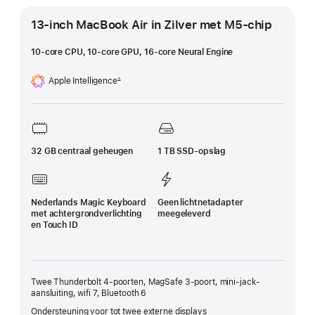
13-inch MacBook Air in Zilver met M5‑chip
10‑core CPU, 10-core GPU, 16‑core Neural Engine
Apple Intelligence
∆
Voetnoot
32 GB centraal geheugen
1 TB SSD-opslag
Nederlands Magic Keyboard
Geen lichtnetadapter
met achtergrond­verlichting
meegeleverd
en Touch ID
Twee Thunderbolt 4-poorten, MagSafe 3-poort, mini‑jack-
aansluiting, wifi 7, Bluetooth 6
Ondersteuning voor tot twee externe displays