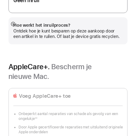
Geen inruil
Hoe werkt het inruilproces?
Meer
Ontdek hoe je kunt besparen op deze aankoop door
een artikel in te ruilen. Of laat je device gratis recyclen.
AppleCare+.
Bescherm je
nieuwe Mac.
Voeg AppleCare+ toe
Onbeperkt aantal reparaties van schade als gevolg van een
ongelukje
◊◊
Voetnoot
Door Apple gecertificeerde reparaties met uitsluitend originele
Apple onderdelen