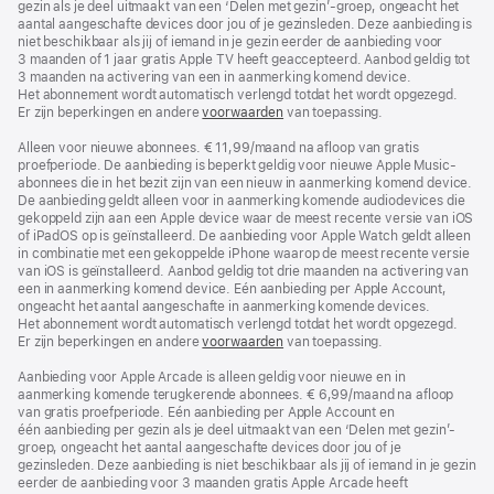
gezin als je deel uitmaakt van een ‘Delen met gezin’-groep, ongeacht het
aantal aangeschafte devices door jou of je gezinsleden. Deze aanbieding is
niet beschikbaar als jij of iemand in je gezin eerder de aanbieding voor
3 maanden of 1 jaar gratis Apple TV heeft geaccepteerd. Aanbod geldig tot
3 maanden na activering van een in aanmerking komend device.
Het abonnement wordt automatisch verlengd totdat het wordt opgezegd.
Er zijn beperkingen en andere
voorwaarden
van toepassing.
Alleen voor nieuwe abonnees. € 11,99/maand na afloop van gratis
proefperiode. De aanbieding is beperkt geldig voor nieuwe Apple Music-
abonnees die in het bezit zijn van een nieuw in aanmerking komend device.
De aanbieding geldt alleen voor in aanmerking komende audiodevices die
gekoppeld zijn aan een Apple device waar de meest recente versie van iOS
of iPadOS op is geïnstalleerd. De aanbieding voor Apple Watch geldt alleen
in combinatie met een gekoppelde iPhone waarop de meest recente versie
van iOS is geïnstalleerd. Aanbod geldig tot drie maanden na activering van
een in aanmerking komend device. Eén aanbieding per Apple Account,
ongeacht het aantal aangeschafte in aanmerking komende devices.
Het abonnement wordt automatisch verlengd totdat het wordt opgezegd.
Er zijn beperkingen en andere
voorwaarden
van toepassing.
Aanbieding voor Apple Arcade is alleen geldig voor nieuwe en in
aanmerking komende terugkerende abonnees. € 6,99/maand na afloop
van gratis proefperiode. Eén aanbieding per Apple Account en
één aanbieding per gezin als je deel uitmaakt van een ‘Delen met gezin’-
groep, ongeacht het aantal aangeschafte devices door jou of je
gezinsleden. Deze aanbieding is niet beschikbaar als jij of iemand in je gezin
eerder de aanbieding voor 3 maanden gratis Apple Arcade heeft