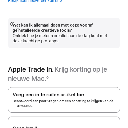
Bekijk licentieovereenkomst
Logic
(Wordt
Pro
in
nieuw
venster
geopend)
Wat kan ik allemaal doen met deze vooraf
Meer
geïnstalleerde creatieve tools?
Ontdek hoe je meteen creatief aan de slag kunt met
deze krachtige pro-apps.
Apple Trade In.
Krijg korting op je
nieuwe Mac.
◊
Voetnoot
Apple Trade In.
Voeg een in te ruilen artikel toe
Beantwoord een paar vragen om een schatting te krijgen van de
inruilwaarde.