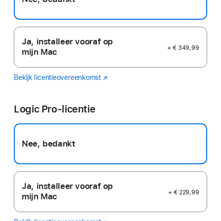
Ja, installeer vooraf op
+ € 349,99
mijn Mac
Bekijk licentieovereenkomst
Final
(Wordt
Cut
in
Pro
nieuw
Logic Pro-licentie
venster
geopend)
Nee, bedankt
Ja, installeer vooraf op
+ € 229,99
mijn Mac