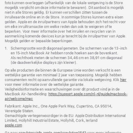
foto kunnen overleggen (afhankelijk van de lokale wetgeving is de Store
mogelijk verplicht om deze informatie te bewaren). Dit aanbod is mogelijk
niet in alle Stores geldig. Er kunnen verschillen zitten tussen de
inruilwaarde online en in de Store. In sommige Stores kunnen extra eisen
gelden. Apple en de inruilpartners van Apple behouden zich het recht voor
om elke inruiltransactie om welke reden dan ook te weigeren of te
beperken. Voor meer informatie over het inruilen en recyclen van in
aanmerking komende devices kun je terecht bij de inruilpartner van Apple.
Mogelijk gelden er bepaalde beperkingen.
Voetnoot
1.
Schermgrootte wordt diagonaal gemeten. De schermen van de 13‑inch
en 15‑inch MacBook Air hebben ronde hoeken aan de bovenkant.
Als rechthoek meten de schermen 34,46 cm en 38,91 cm diagonaal
(de daadwerkelijke displays zijn kleiner).
Op alle producten die binnen de Europese Unie worden verkocht is een
wettelijke garantie van minimaal 2 jaar van toepassing. Mogelijk hebben
consumenten recht op aanvullende garantie via lokale wetgeving. Klik
hier
voor meer informatie over de wettelijke garantie.
Veiligheidsinformatie en waarschuwingen over dit product vind je in de
MacBook Air-handleiding:
https://support.apple.com/nl-nl/guide/macbook-
air/welcome/mac
(wordt
in
Fabrikant: Apple Inc., One Apple Park Way, Cupertino, CA 95014,
nieuw
Verenigde Staten.
venster
Gemachtigde vertegenwoordiger in de EU: Apple Distribution International
geopend)
Limited, Hollyhill Industrial Estate, Hollyhill, Cork, Ierland
apple.com
(wordt
in
Ga naar
regulatoryinfo.apple.com/regulation1542
(wordt
voor meer informatie