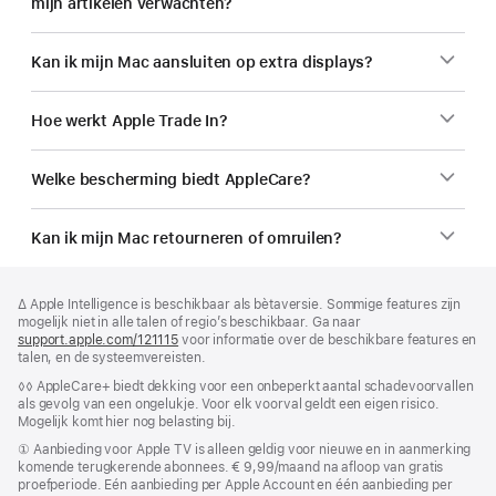
mijn artikelen verwachten?
Kan ik mijn Mac aansluiten op extra displays?
Hoe werkt Apple Trade In?
Welke bescherming biedt AppleCare?
Kan ik mijn Mac retourneren of omruilen?
Voettekst
voetnoten
Voetnoot
∆ Apple Intelligence is beschikbaar als bètaversie. Sommige features zijn
mogelijk niet in alle talen of regio’s beschikbaar. Ga naar
support.apple.com/121115
(Wordt
voor informatie over de beschikbare features en
talen, en de systeem­vereisten.
in
nieuw
Voetnoot
◊◊ AppleCare+ biedt dekking voor een onbeperkt aantal schadevoorvallen
venster
als gevolg van een ongelukje. Voor elk voorval geldt een eigen risico.
geopend)
Mogelijk komt hier nog belasting bij.
Voetnoot
① Aanbieding voor Apple TV is alleen geldig voor nieuwe en in aanmerking
komende terugkerende abonnees. € 9,99/maand na afloop van gratis
proefperiode. Eén aanbieding per Apple Account en één aanbieding per