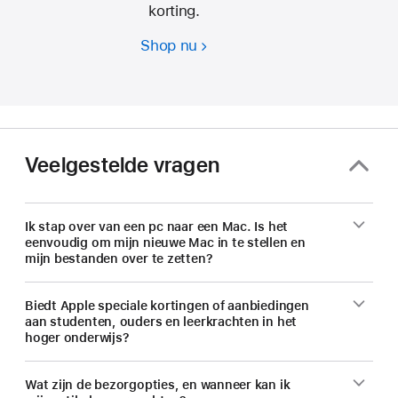
korting.
Shop nu
Studenten
en
docenten.
Bespaar
nu
op
Veelgestelde vragen
een
nieuwe Mac.
Ik stap over van een pc naar een Mac. Is het
eenvoudig om mijn nieuwe Mac in te stellen en
mijn bestanden over te zetten?
Biedt Apple speciale kortingen of aanbiedingen
aan studenten, ouders en leerkrachten in het
hoger onderwijs?
Wat zijn de bezorgopties, en wanneer kan ik