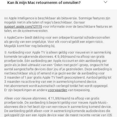
Kan ik mijn Mac retourneren of omruilen?
Voettekst
voetnoten
Voetnoot
◊◊ Apple Intelligence is beschikbaar als bètaversie. Sommige features zijn
mogelijk niet in alle talen of regio’s beschikbaar. Ga naar
support.apple.com/121115
(Wordt
voor informatie over de beschikbare features en
talen, en de systeem­vereisten.
in
nieuw
Voetnoot
◊ AppleCare+ biedt dekking voor een onbeperkt aantal schadevoorvallen
venster
als gevolg van een ongelukje. Voor elk voorval geldt een eigen risico.
geopend)
Mogelijk komt hier nog belasting bij.
Voetnoot
① Aanbieding voor Apple TV is alleen geldig voor nieuwe en in aanmerking
komende terugkerende abonnees. € 9,99/maand na afloop van gratis
proefperiode. Eén aanbieding per Apple Account en één aanbieding per
gezin als je deel uitmaakt van een ‘Delen met gezin’-groep, ongeacht het
aantal aangeschafte devices door jou of je gezinsleden. Deze aanbieding is
niet beschikbaar als jij of iemand in je gezin eerder de aanbieding voor
3 maanden of 1 jaar gratis Apple TV heeft geaccepteerd. Aanbod geldig tot
3 maanden na activering van een in aanmerking komend device.
Het abonnement wordt automatisch verlengd totdat het wordt opgezegd.
Er zijn beperkingen en andere
voorwaarden
van toepassing.
Alleen voor nieuwe abonnees. € 11,99/maand na afloop van gratis
proefperiode. De aanbieding is beperkt geldig voor nieuwe Apple Music-
abonnees die in het bezit zijn van een nieuw in aanmerking komend device.
De aanbieding geldt alleen voor in aanmerking komende audiodevices die
gekoppeld zijn aan een Apple device waar de meest recente versie van iOS