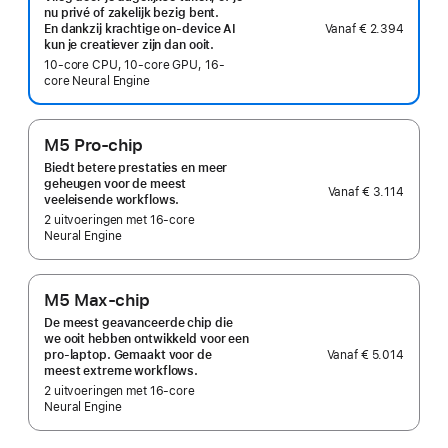
nu privé of zakelijk bezig bent.
Vanaf
€ 2.394
En dankzij krachtige on‑device AI
kun je creatiever zijn dan ooit.
10-core CPU, 10-core GPU, 16-
core Neural Engine
M5 Pro-chip
Biedt betere prestaties en meer
geheugen voor de meest
Vanaf
€ 3.114
veeleisende workflows.
2 uitvoeringen met 16‑core
Neural Engine
M5 Max-chip
De meest geavanceerde chip die
we ooit hebben ontwikkeld voor een
Vanaf
€ 5.014
pro‑laptop. Gemaakt voor de
meest extreme workflows.
2 uitvoeringen met 16‑core
Neural Engine