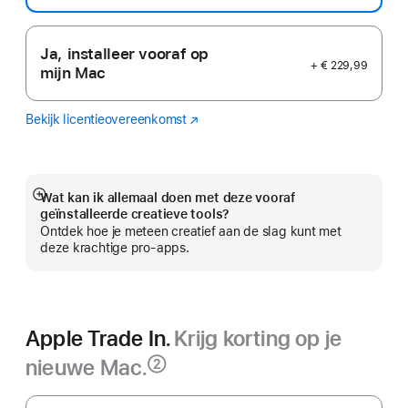
Ja, installeer vooraf op
+ € 229,99
mijn Mac
Bekijk licentieovereenkomst
Logic
(Wordt
Pro
in
nieuw
venster
geopend)
Wat kan ik allemaal doen met deze vooraf
Meer
geïnstalleerde creatieve tools?
Ontdek hoe je meteen creatief aan de slag kunt met
deze krachtige pro-apps.
Apple Trade In.
Krijg korting op je
nieuwe Mac.
②
Voetnoot
Apple Trade In.