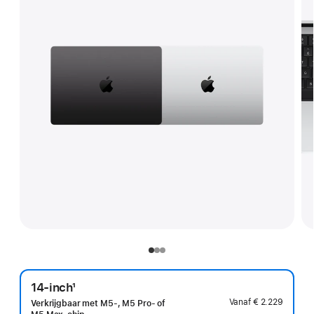
14-inch
1
Voetnoot
Vanaf
€ 2.229
Verkrijgbaar met M5-, M5 Pro- of