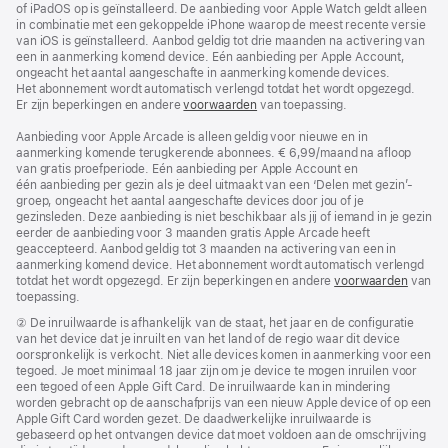
of iPadOS op is geïnstalleerd. De aanbieding voor Apple Watch geldt alleen
in combinatie met een gekoppelde iPhone waarop de meest recente versie
van iOS is geïnstalleerd. Aanbod geldig tot drie maanden na activering van
een in aanmerking komend device. Eén aanbieding per Apple Account,
ongeacht het aantal aangeschafte in aanmerking komende devices.
Het abonnement wordt automatisch verlengd totdat het wordt opgezegd.
Er zijn beperkingen en andere
voorwaarden
van toepassing.
Aanbieding voor Apple Arcade is alleen geldig voor nieuwe en in
aanmerking komende terugkerende abonnees. € 6,99/maand na afloop
van gratis proefperiode. Eén aanbieding per Apple Account en
één aanbieding per gezin als je deel uitmaakt van een ‘Delen met gezin’-
groep, ongeacht het aantal aangeschafte devices door jou of je
gezinsleden. Deze aanbieding is niet beschikbaar als jij of iemand in je gezin
eerder de aanbieding voor 3 maanden gratis Apple Arcade heeft
geaccepteerd. Aanbod geldig tot 3 maanden na activering van een in
aanmerking komend device. Het abonnement wordt automatisch verlengd
totdat het wordt opgezegd. Er zijn beperkingen en andere
voorwaarden
van
toepassing.
Voetnoot
② De inruilwaarde is afhankelijk van de staat, het jaar en de configuratie
van het device dat je inruilt en van het land of de regio waar dit device
oorspronkelijk is verkocht. Niet alle devices komen in aanmerking voor een
tegoed. Je moet minimaal 18 jaar zijn om je device te mogen inruilen voor
een tegoed of een Apple Gift Card. De inruilwaarde kan in mindering
worden gebracht op de aanschafprijs van een nieuw Apple device of op een
Apple Gift Card worden gezet. De daadwerkelijke inruil­waarde is
gebaseerd op het ontvangen device dat moet voldoen aan de omschrijving