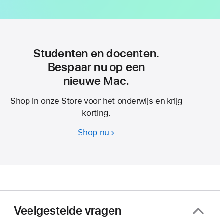
Studenten en docenten.
Bespaar nu op een
nieuwe Mac.
Shop in onze Store voor het onderwijs en krijg
korting.
Shop nu
Studenten
en
docenten.
Bespaar
nu
op
een
Veelgestelde vragen
nieuwe Mac.