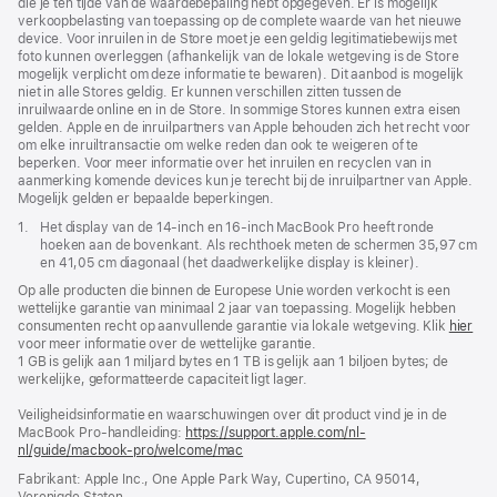
die je ten tijde van de waarde­bepaling hebt opgegeven. Er is mogelijk
verkoop­belasting van toepassing op de complete waarde van het nieuwe
device. Voor inruilen in de Store moet je een geldig legitimatie­bewijs met
foto kunnen overleggen (afhankelijk van de lokale wetgeving is de Store
mogelijk verplicht om deze informatie te bewaren). Dit aanbod is mogelijk
niet in alle Stores geldig. Er kunnen verschillen zitten tussen de
inruilwaarde online en in de Store. In sommige Stores kunnen extra eisen
gelden. Apple en de inruilpartners van Apple behouden zich het recht voor
om elke inruiltransactie om welke reden dan ook te weigeren of te
beperken. Voor meer informatie over het inruilen en recyclen van in
aanmerking komende devices kun je terecht bij de inruilpartner van Apple.
Mogelijk gelden er bepaalde beperkingen.
Voetnoot
1.
Het display van de 14‑inch en 16‑inch MacBook Pro heeft ronde
hoeken aan de bovenkant. Als rechthoek meten de schermen 35,97 cm
en 41,05 cm diagonaal (het daadwerkelijke display is kleiner).
Op alle producten die binnen de Europese Unie worden verkocht is een
wettelijke garantie van minimaal 2 jaar van toepassing. Mogelijk hebben
consumenten recht op aanvullende garantie via lokale wetgeving. Klik
hier
voor meer informatie over de wettelijke garantie.
1 GB is gelijk aan 1 miljard bytes en 1 TB is gelijk aan 1 biljoen bytes; de
werkelijke, geformatteerde capaciteit ligt lager.
Veiligheidsinformatie en waarschuwingen over dit product vind je in de
MacBook Pro-handleiding:
https://support.apple.com/nl-
nl/guide/macbook-pro/welcome/mac
(wordt
in
Fabrikant: Apple Inc., One Apple Park Way, Cupertino, CA 95014,
nieuw
Verenigde Staten.