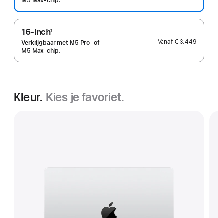
M5 Max-chip.
16-inch
1
Voetnoot
Vanaf
€ 3.449
Verkrijgbaar met M5 Pro‑ of
M5 Max‑chip.
Kleur.
Kies je favoriet.