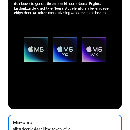
de nieuwste generatie en een 16‑core Neural Engine.
En dankzij de krachtige Neural Accelerators vliegen deze
chips door AI-taken met duizelingwekkende snelheden.
M5‑chip
Vlieg door je dagelijkse taken, of je