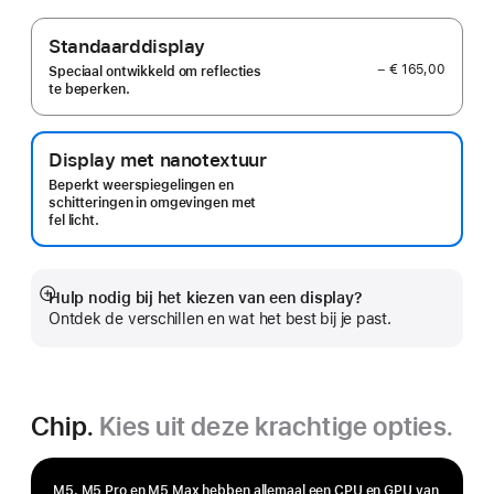
Standaarddisplay
− € 165,00
Speciaal ontwikkeld om reflecties
te beperken.
Display met nanotextuur
Beperkt weerspiegelingen en
schitteringen in omgevingen met
fel licht.
Hulp nodig bij het kiezen van een display?
Meer
Ontdek de verschillen en wat het best bij je past.
Chip.
Kies uit deze krachtige opties.
M5, M5 Pro en M5 Max hebben allemaal een CPU en GPU van