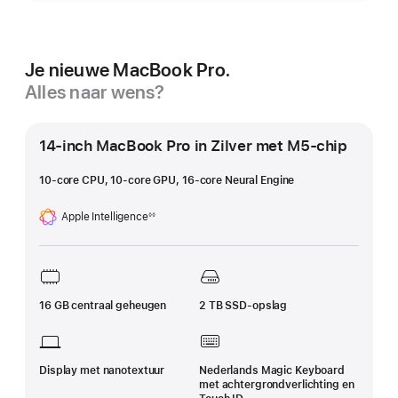
Je nieuwe MacBook Pro.
Alles naar wens?
14-inch MacBook Pro in Zilver met M5‑chip
10‑core CPU, 10-core GPU, 16‑core Neural Engine
Apple Intelligence
◊◊
Voetnoot
16 GB centraal geheugen
2 TB SSD-opslag
Display met nanotextuur
Nederlands Magic Keyboard
met achtergrond­verlichting en