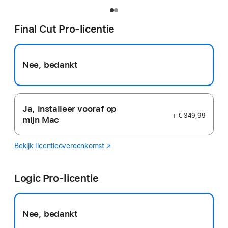
Final Cut Pro-licentie
Nee, bedankt
Ja, installeer vooraf op
+ € 349,99
mijn Mac
Bekijk licentieovereenkomst
Final
(Wordt
Cut
in
Pro
nieuw
Logic Pro-licentie
venster
geopend)
Nee, bedankt