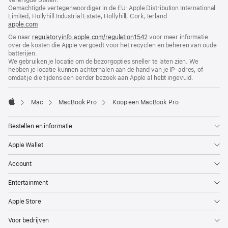
venster
Gemachtigde vertegenwoordiger in de EU: Apple Distribution International
geopend)
Limited, Hollyhill Industrial Estate, Hollyhill, Cork, Ierland
apple.com
(wordt
in
Ga naar
regulatoryinfo.apple.com/regulation1542
(wordt
voor meer informatie
nieuw
over de kosten die Apple vergoedt voor het recyclen en beheren van oude
in
venster
batterijen.
nieuw
geopend)
We gebruiken je locatie om de bezorgopties sneller te laten zien. We
venster
hebben je locatie kunnen achterhalen aan de hand van je IP-adres, of
geopend)
omdat je die tijdens een eerder bezoek aan Apple al hebt ingevuld.
Mac
MacBook Pro
Koop een MacBook Pro
Apple
Bestellen en informatie
Apple Wallet
Account
Entertainment
Apple Store
Voor bedrijven