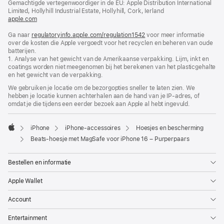
Gemachtigde vertegenwoordiger in de EU: Apple Distribution International
geopend)
Limited, Hollyhill Industrial Estate, Hollyhill, Cork, Ierland
apple.com
(wordt
in
Ga naar
regulatoryinfo.apple.com/regulation1542
nieuw
(wordt
voor meer informatie
over de kosten die Apple vergoedt voor het recyclen en beheren van oude
venster
in
batterijen.
geopend)
nieuw
1. Analyse van het gewicht van de Amerikaanse verpakking. Lijm, inkt en
venster
coatings worden niet meegenomen bij het berekenen van het plasticgehalte
geopend)
en het gewicht van de verpakking.
We gebruiken je locatie om de bezorgopties sneller te laten zien. We
hebben je locatie kunnen achterhalen aan de hand van je IP-adres, of
omdat je die tijdens een eerder bezoek aan Apple al hebt ingevuld.
iPhone
iPhone-accessoires
Hoesjes en bescherming
Apple
Beats-hoesje met MagSafe voor iPhone 16 – Purperpaars
Bestellen en informatie
Apple Wallet
Account
Entertainment