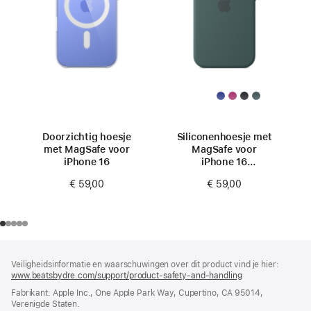
Doorzichtig hoesje
Siliconenhoesje met
met MagSafe voor
MagSafe voor
iPhone 16
iPhone 16
- Blauwgroen
€ 59,00
€ 59,00
Voettekst
voetnoten
Veiligheidsinformatie en waarschuwingen over dit product vind je hier:
www.beatsbydre.com/support/product-safety-and-handling
(wordt
in
Fabrikant: Apple Inc., One Apple Park Way, Cupertino, CA 95014,
nieuw
Verenigde Staten.
venster