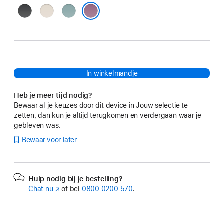
Middernachtzwart
Zandstrand
Oceaangroen
Purperpaars
In winkelmandje
Heb je meer tijd nodig?
Bewaar al je keuzes door dit device in Jouw selectie te
zetten, dan kun je altijd terugkomen en verdergaan waar je
gebleven was.
Bewaar voor later
Hulp nodig bij je bestelling?
Chat nu
(Wordt
of bel
0800 0200 570
.
in
nieuw
venster