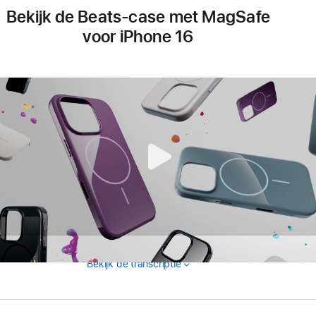
geopend)
Bekijk de Beats-case met MagSafe
voor iPhone 16
Bekijk de transcriptie