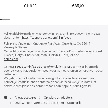
€ 119,00
€ 85,00
Voettekst
voetnoten
Veiligheidsinformatie en waarschuwingen over dit product vind je in deze
documenten:
https://support.apple.com/nl-nl/docs
(wordt
in
Fabrikant: Apple Inc., One Apple Park Way, Cupertino, CA 95014,
nieuw
Verenigde Staten.
venster
Gemachtigde vertegenwoordiger in de EU: Apple Distribution International
geopend)
Limited, Hollyhill Industrial Estate, Hollyhill, Cork, Ierland
apple.com
(wordt
in
Ga naar
regulatoryinfo.apple.com/regulation1542
nieuw
(wordt
voor meer informatie
over de kosten die Apple vergoedt voor het recyclen en beheren van oude
venster
in
batterijen.
geopend)
nieuw
We gebruiken je locatie om de bezorgopties sneller te laten zien. We
venster
hebben je locatie kunnen achterhalen aan de hand van je IP-adres, of
geopend)
omdat je die tijdens een eerder bezoek aan Apple al hebt ingevuld.
Alle accessoires
Opladers en adapters
Apple
USB‑C-naar-MagSafe 3-kabel (2 m) - Spacegrijs