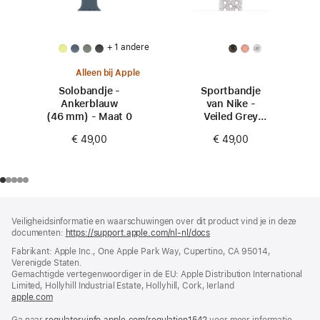
+ 1 andere
Alleen bij Apple
Solobandje -
Sportbandje
Ankerblauw
van Nike -
(46 mm) - Maat 0
Veiled Grey
(46 mm) - S/M
€ 49,00
€ 49,00
Voettekst
voetnoten
Veiligheidsinformatie en waarschuwingen over dit product vind je in deze
documenten:
https://support.apple.com/nl-nl/docs
(wordt
in
Fabrikant: Apple Inc., One Apple Park Way, Cupertino, CA 95014,
nieuw
Verenigde Staten.
venster
Gemachtigde vertegenwoordiger in de EU: Apple Distribution International
geopend)
Limited, Hollyhill Industrial Estate, Hollyhill, Cork, Ierland
apple.com
(wordt
in
Ga naar
regulatoryinfo.apple.com/regulation1542
nieuw
(wordt
voor meer informatie