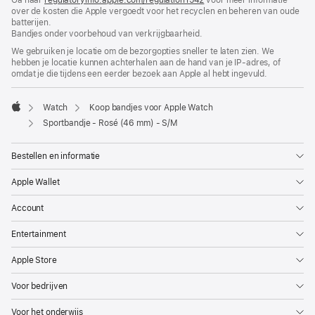
over de kosten die Apple vergoedt voor het recyclen en beheren van oude
venster
in
batterijen.
geopend)
nieuw
Bandjes onder voorbehoud van verkrijgbaarheid.
venster
geopend)
We gebruiken je locatie om de bezorgopties sneller te laten zien. We
hebben je locatie kunnen achterhalen aan de hand van je IP-adres, of
omdat je die tijdens een eerder bezoek aan Apple al hebt ingevuld.
Watch
Koop bandjes voor Apple Watch
Apple
Sportbandje - Rosé (46 mm) - S/M
Bestellen en informatie
Apple Wallet
Account
Entertainment
Apple Store
Voor bedrijven
Voor het onderwijs