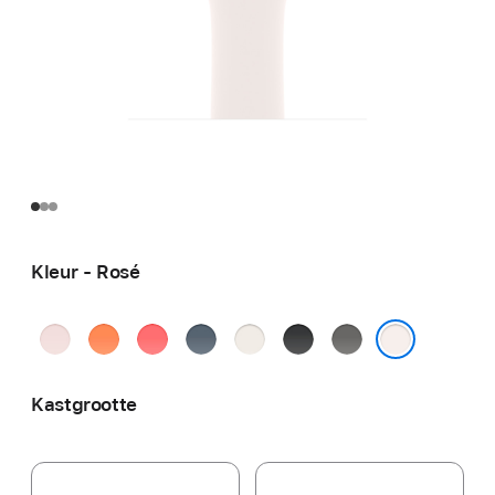
Kleur - Rosé
Zachtroze
Mandarijn
Guaveroze
Ankerblauw
Sterrenlicht
Zwart
Rotsgrijs
Rosé
Kastgrootte