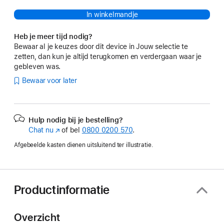
In winkelmandje
Heb je meer tijd nodig?
Bewaar al je keuzes door dit device in Jouw selectie te
zetten, dan kun je altijd terugkomen en verdergaan waar je
gebleven was.
Bewaar voor later
Hulp nodig bij je bestelling?
Chat nu
(Wordt
of bel
0800 0200 570
.
in
Afgebeelde kasten dienen uitsluitend ter illustratie.
nieuw
venster
geopend)
Productinformatie
Overzicht