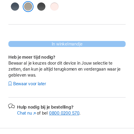
Stormblauw
Zwart
Lichtroze
Klei
In winkelmandje
Heb je meer tijd nodig?
Bewaar al je keuzes door dit device in Jouw selectie te
zetten, dan kun je altijd terugkomen en verdergaan waar je
gebleven was.
Bewaar voor later
Hulp nodig bij je bestelling?
Chat nu
(Wordt
of bel
0800 0200 570
.
in
nieuw
venster