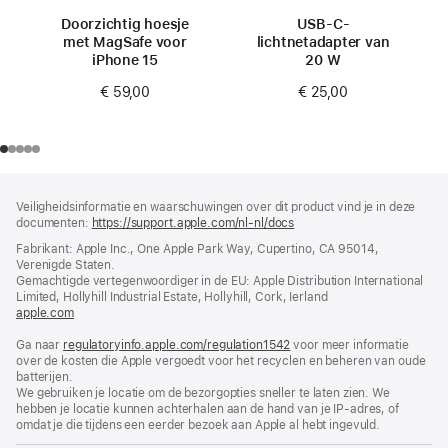
Doorzichtig hoesje
USB‑C-
met MagSafe voor
lichtnetadapter van
iPhone 15
20 W
€ 59,00
€ 25,00
Voettekst
voetnoten
Veiligheidsinformatie en waarschuwingen over dit product vind je in deze
documenten:
https://support.apple.com/nl-nl/docs
(wordt
in
Fabrikant: Apple Inc., One Apple Park Way, Cupertino, CA 95014,
nieuw
Verenigde Staten.
venster
Gemachtigde vertegenwoordiger in de EU: Apple Distribution International
geopend)
Limited, Hollyhill Industrial Estate, Hollyhill, Cork, Ierland
apple.com
(wordt
in
Ga naar
regulatoryinfo.apple.com/regulation1542
nieuw
(wordt
voor meer informatie
over de kosten die Apple vergoedt voor het recyclen en beheren van oude
venster
in
batterijen.
geopend)
nieuw
We gebruiken je locatie om de bezorgopties sneller te laten zien. We
venster
hebben je locatie kunnen achterhalen aan de hand van je IP-adres, of
geopend)
omdat je die tijdens een eerder bezoek aan Apple al hebt ingevuld.