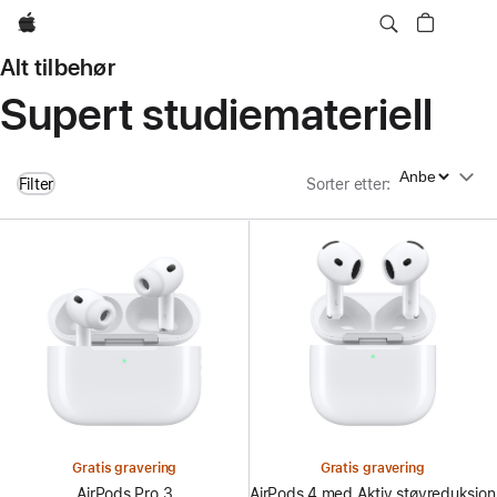
Apple
Alt tilbehør
Supert studiemateriell
Sorter etter
Filter
Sorter etter
:
Gratis gravering
Gratis gravering
AirPods Pro 3
AirPods 4 med Aktiv støyreduksjon