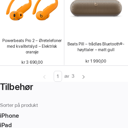
Powerbeats Pro 2 – Øretelefoner
Beats Pill – trådløs Bluetooth®-
med kvalitetslyd – Elektrisk
høyttaler – matt gull
oransje
kr 1 990,00
kr 3 690,00
av
3
Side
Enter
Tilbehør
page
number,
press
Sorter på produkt
Return/Enter
iPhone
key
to
iPad