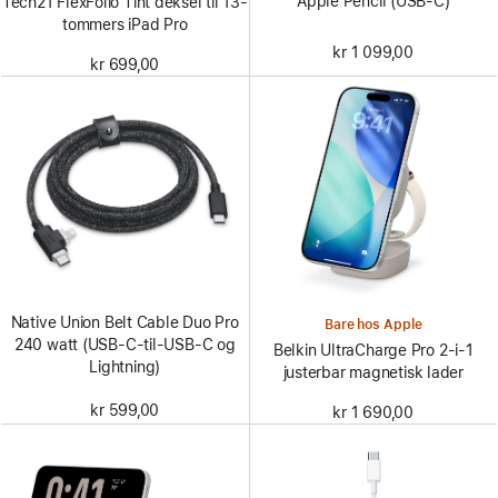
Apple Pencil (USB-C)
Tech21 FlexFolio Tint deksel til 13-
tommers iPad Pro
kr 1 099,00
kr 699,00
Native Union Belt Cable Duo Pro
Bare hos Apple
240 watt (USB-C-til-USB-C og
Belkin UltraCharge Pro 2-i-1
Lightning)
justerbar magnetisk lader
kr 599,00
kr 1 690,00