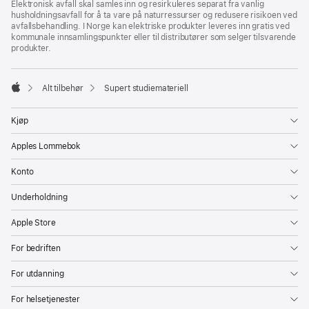
Elektronisk avfall skal samles inn og resirkuleres separat fra vanlig
husholdningsavfall for å ta vare på naturressurser og redusere risikoen ved
avfallsbehandling. I Norge kan elektriske produkter leveres inn gratis ved
kommunale innsamlingspunkter eller til distributører som selger tilsvarende
produkter.
Alt tilbehør
Supert studiemateriell
Apple
Kjøp
Apples Lommebok
Konto
Underholdning
Apple Store
For bedriften
For utdanning
For helsetjenester