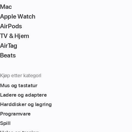
go
Mac
to
Apple Watch
the
page
AirPods
TV & Hjem
AirTag
Beats
Kjøp etter kategori
Mus og tastatur
Ladere og adaptere
Harddisker og lagring
Programvare
Spill