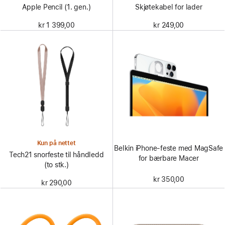
Apple Pencil (1. gen.)
Skjøtekabel for lader
kr 1 399,00
kr 249,00
Kun på nettet
Belkin iPhone-feste med MagSafe
Tech21 snorfeste til håndledd
for bærbare Macer
(to stk.)
kr 350,00
kr 290,00