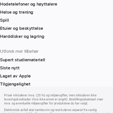
Hodetelefoner og høyttalere
Helse og trening
Spill
Etuier og beskyttelse
Harddisker og lagring
Utforsk mer tilbehør
Supert studiemateriell
Siste nytt
Laget av Apple
Tilgjengelighet
Bunntekst
fotnoter
Priser inkluderer mva. (25 %) og miljøavgifter, men inkluderer ikke
leveringskostnader (hvis ikke annet er angitt). Bestillingsskjemaet viser
mva. og eventuelle miljøavgifter for produktene du har valgt.
Elektronisk avfall skal samles inn og resirkuleres separat fra vanlig