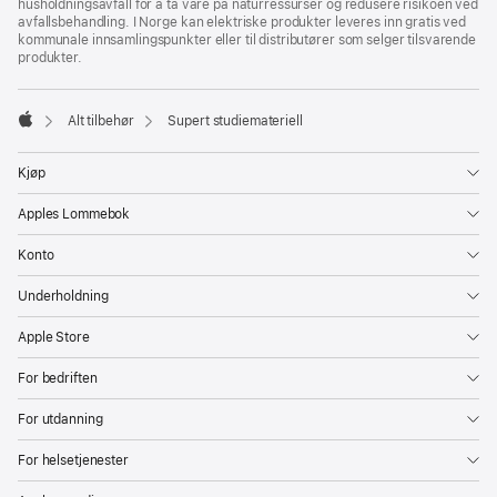
husholdningsavfall for å ta vare på naturressurser og redusere risikoen ved
avfallsbehandling. I Norge kan elektriske produkter leveres inn gratis ved
kommunale innsamlingspunkter eller til distributører som selger tilsvarende
produkter.
Alt tilbehør
Supert studiemateriell
Apple
Kjøp
Apples Lommebok
Konto
Underholdning
Apple Store
For bedriften
For utdanning
For helsetjenester