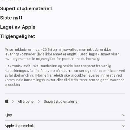
Supert studiemateriell
Siste nytt
Laget av Apple
Tilgjengelighet
Bunntekst
fotnoter
Priser inkluderer mva. (25 %) og miljøavgifter, men inkluderer ikke
leveringskostnader (hvis ikke annet er angitt). Bestillingsskjemaet viser
mva. og eventuelle miljøavgifter for produktene du har valgt.
Elektronisk avfall skal samles inn og resirkuleres separat fra vanlig
husholdningsavfall for å ta vare på naturressurser og redusere risikoen ved
avfallsbehandling. I Norge kan elektriske produkter leveres inn gratis ved
kommunale innsamlingspunkter eller til distributører som selger tilsvarende
produkter.
Alt tilbehør
Supert studiemateriell
Apple
Kjøp
Apples Lommebok