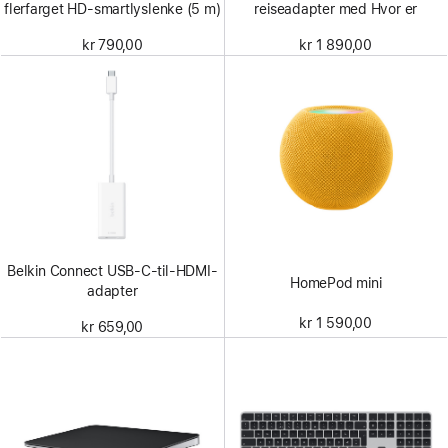
flerfarget HD-smartlyslenke (5 m)
reiseadapter med Hvor er
kr 790,00
kr 1 890,00
Belkin Connect USB-C-til-HDMI-
HomePod mini
adapter
kr 1 590,00
kr 659,00