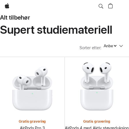
Apple
Alt tilbehør
Supert studiemateriell
Sorter etter
Sorter etter
:
Gratis gravering
Gratis gravering
AirPods Pro 3
AirPods 4 med Aktiv støyreduksjon