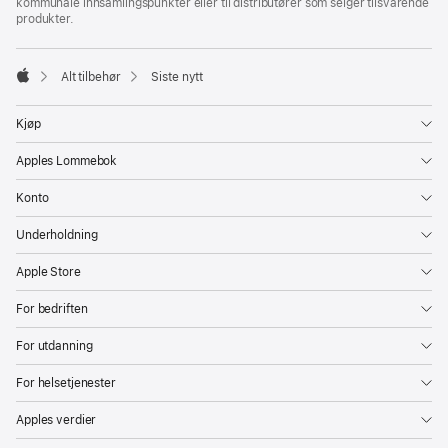
kommunale innsamlingspunkter eller til distributører som selger tilsvarende
produkter.
Alt tilbehør
Siste nytt
Apple
Kjøp
Apples Lommebok
Konto
Underholdning
Apple Store
For bedriften
For utdanning
For helsetjenester
Apples verdier