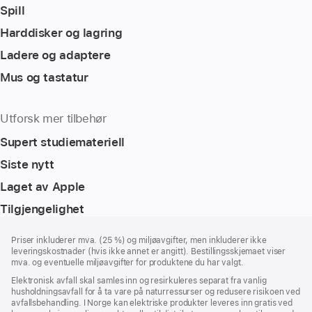
Spill
Harddisker og lagring
Ladere og adaptere
Mus og tastatur
Utforsk mer tilbehør
Supert studiemateriell
Siste nytt
Laget av Apple
Tilgjengelighet
Bunntekst
fotnoter
Priser inkluderer mva. (25 %) og miljøavgifter, men inkluderer ikke
leveringskostnader (hvis ikke annet er angitt). Bestillingsskjemaet viser
mva. og eventuelle miljøavgifter for produktene du har valgt.
Elektronisk avfall skal samles inn og resirkuleres separat fra vanlig
husholdningsavfall for å ta vare på naturressurser og redusere risikoen ved
avfallsbehandling. I Norge kan elektriske produkter leveres inn gratis ved