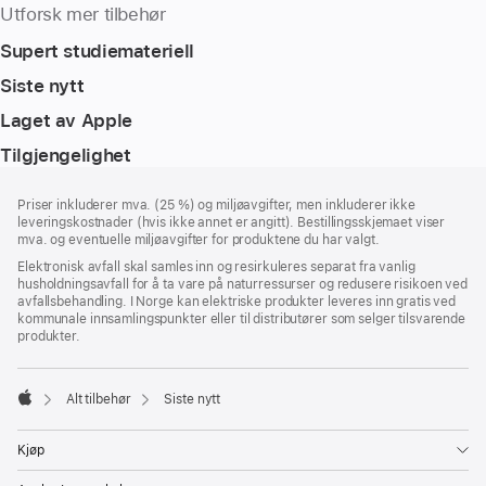
Utforsk mer tilbehør
Supert studiemateriell
Siste nytt
Laget av Apple
Tilgjengelighet
Bunntekst
fotnoter
Priser inkluderer mva. (25 %) og miljøavgifter, men inkluderer ikke
leveringskostnader (hvis ikke annet er angitt). Bestillingsskjemaet viser
mva. og eventuelle miljøavgifter for produktene du har valgt.
Elektronisk avfall skal samles inn og resirkuleres separat fra vanlig
husholdningsavfall for å ta vare på naturressurser og redusere risikoen ved
avfallsbehandling. I Norge kan elektriske produkter leveres inn gratis ved
kommunale innsamlingspunkter eller til distributører som selger tilsvarende
produkter.
Alt tilbehør
Siste nytt
Apple
Kjøp