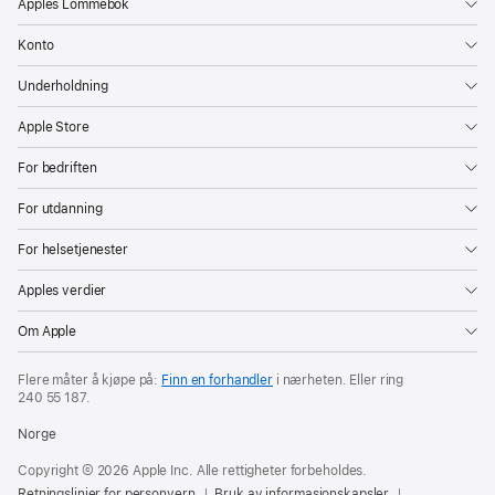
Apples Lommebok
Konto
Underholdning
Apple Store
For bedriften
For utdanning
For helsetjenester
Apples verdier
Om Apple
Flere måter å kjøpe på:
Finn en forhandler
i nærheten. Eller ring
240 55 187
.
Norge
Copyright © 2026 Apple Inc. Alle rettigheter forbeholdes.
Retningslinjer for personvern
Bruk av informasjonskapsler