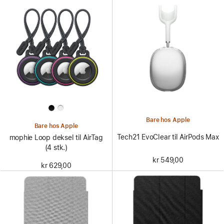
Bare hos Apple
Bare hos Apple
Tech21 EvoClear til AirPods Max
mophie Loop deksel til AirTag
(4 stk.)
kr 549,00
kr 629,00