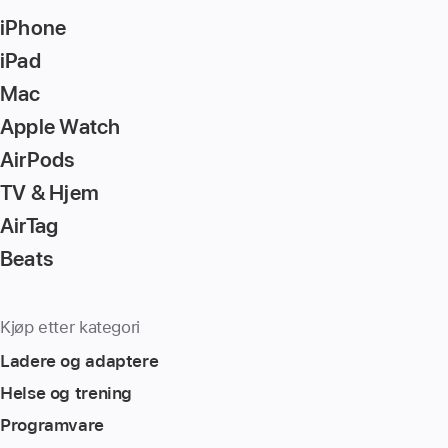
Return/Enter
iPhone
key
to
iPad
go
Mac
to
Apple Watch
the
page
AirPods
TV & Hjem
AirTag
Beats
Kjøp etter kategori
Ladere og adaptere
Helse og trening
Programvare