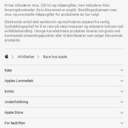
Bunntekst
fotnoter
Priser inkluderer mva. (25 %) og miljøavgifter, men inkluderer ikke
leveringskostnader (hvis ikke annet er angitt). Bestillingsskjemaet viser
mva. og eventuelle miljøavgifter for produktene du har valgt.
Elektronisk avfall skal samles inn og resirkuleres separat fra vanlig
husholdningsavfall for å ta vare på naturressurser og redusere risikoen ved
avfallsbehandling. I Norge kan elektriske produkter leveres inn gratis ved
kommunale innsamlingspunkter eller til distributører som selger tilsvarende
produkter.
Alt tilbehør
Bare hos Apple
Apple
Kjøp
Apples Lommebok
Konto
Underholdning
Apple Store
For bedriften