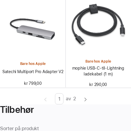
Bare hos Apple
Bare hos Apple
mophie USB-C-til-Lightning
Satechi Multiport Pro Adapter V2
ladekabel (1 m)
kr 799,00
kr 290,00
av
2
Side
Enter
Tilbehør
page
number,
press
Sorter på produkt