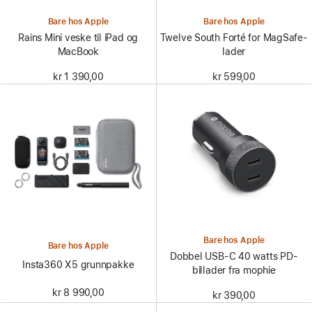
Bare hos Apple
Bare hos Apple
Rains Mini veske til iPad og
Twelve South Forté for MagSafe-
MacBook
lader
kr 1 390,00
kr 599,00
Bare hos Apple
Bare hos Apple
Dobbel USB-C 40 watts PD-
Insta360 X5 grunnpakke
billader fra mophie
kr 8 990,00
kr 390,00