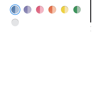
lilla
rosa
oransje
gul
grønn
blå
sølv