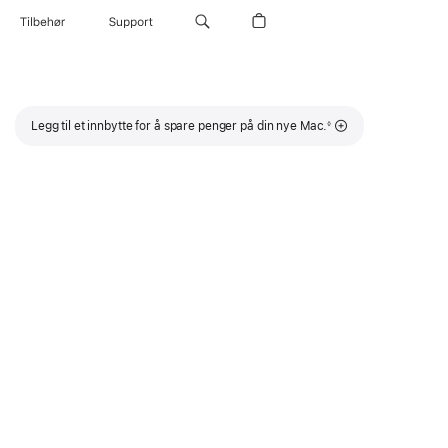
Tilbehør
Support
Fotnote
Legg til et innbytte for å spare penger på din nye Mac.
◊