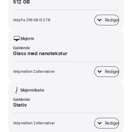
512 GB
Rediger
Velg fra 256 GB til 2 TB
SSD-lagring
Skjerm
Gjeldende
Glass med nanotekstur
Rediger
Velg mellom 2 alternativer
Skjerm
Skjermfeste
Gjeldende
Stativ
Rediger
Velg mellom 2 alternativer
Skjermfeste