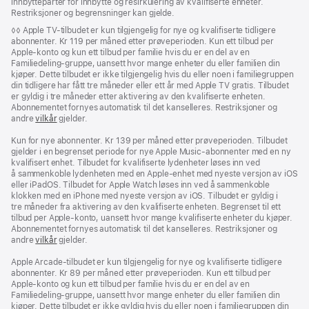
innbytte­­parter for innbytte og resirk­ulering av kvalifiserte enheter.
Restriksjoner og begrensninger kan gjelde.
Fotnote
◊◊ Apple TV-tilbudet er kun tilgjengelig for nye og kvalifiserte tidligere
abonnenter. Kr 119 per måned etter prøveperioden. Kun ett tilbud per
Apple-konto og kun ett tilbud per familie hvis du er en del av en
Familiedeling-gruppe, uansett hvor mange enheter du eller familien din
kjøper. Dette tilbudet er ikke tilgjengelig hvis du eller noen i familiegruppen
din tidligere har fått tre måneder eller ett år med Apple TV gratis. Tilbudet
er gyldig i tre måneder etter aktivering av den kvalifiserte enheten.
Abonnementet fornyes automatisk til det kanselleres. Restriksjoner og
andre
vilkår
gjelder.
Kun for nye abonnenter. Kr 139 per måned etter prøveperioden. Tilbudet
gjelder i en begrenset periode for nye Apple Music-abonnenter med en ny
kvalifisert enhet. Tilbudet for kvalifiserte lydenheter løses inn ved
å sammenkoble lydenheten med en Apple-enhet med nyeste versjon av iOS
eller iPadOS. Tilbudet for Apple Watch løses inn ved å sammenkoble
klokken med en iPhone med nyeste versjon av iOS. Tilbudet er gyldig i
tre måneder fra aktivering av den kvali­fiserte enheten. Begrenset til ett
tilbud per Apple‑konto, uansett hvor mange kvalifiserte enheter du kjøper.
Abonnementet fornyes automatisk til det kanselleres. Restriksjoner og
andre
vilkår
gjelder.
Apple Arcade-tilbudet er kun tilgjengelig for nye og kvalifiserte tidligere
abonnenter. Kr 89 per måned etter prøveperioden. Kun ett tilbud per
Apple‑konto og kun ett tilbud per familie hvis du er en del av en
Familiedeling-gruppe, uansett hvor mange enheter du eller familien din
kjøper. Dette tilbudet er ikke gyldig hvis du eller noen i familiegruppen din