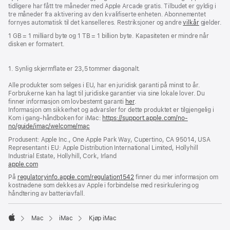
tidligere har fått tre måneder med Apple Arcade gratis. Tilbudet er gyldig i
tre måneder fra aktivering av den kvali­fiserte enheten. Abonnementet
fornyes automatisk til det kanselleres. Restriksjoner og andre
vilkår
gjelder.
1 GB = 1 milliard byte og 1 TB = 1 billion byte. Kapasiteten er mindre når
disken er formatert.
1. Synlig skjermflate er 23,5 tommer diagonalt.
Alle produkter som selges i EU, har en juridisk garanti på minst to år.
Forbrukerne kan ha lagt til juridiske garantier via sine lokale lover. Du
finner informasjon om lovbestemt garanti
her
.
Informasjon om sikkerhet og advarsler for dette produktet er tilgjengelig i
Kom i gang-håndboken for iMac:
https://support.apple.com/no-
no/guide/imac/welcome/mac
(åpnes
i
Produsent: Apple Inc., One Apple Park Way, Cupertino, CA 95014, USA
nytt
Representant i EU: Apple Distribution International Limited, Hollyhill
vindu)
Industrial Estate, Hollyhill, Cork, Irland
apple.com
(åpnes
i
På
regulatoryinfo.apple.com/regulation1542
(åpnes
finner du mer informasjon om
nytt
kostnadene som dekkes av Apple i forbindelse med resirkulering og
i
vindu)
håndtering av batteriavfall.
nytt
vindu)
Mac
iMac
Kjøp iMac
Apple