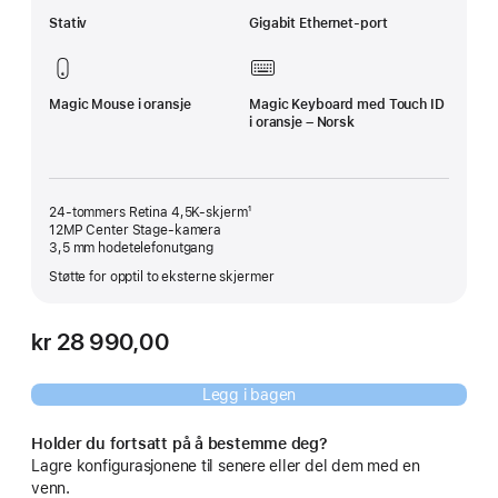
Stativ
Gigabit Ethernet-port
Magic Mouse i oransje
Magic Keyboard med Touch ID
i oransje – Norsk
24-tommers Retina 4,5K-skjerm¹
12MP Center Stage-kamera
3,5 mm hodetelefon­utgang
Støtte for opptil to eksterne skjermer
kr 28 990,00
Legg i bagen
Holder du fortsatt på å bestemme deg?
Lagre konfigurasjonene til senere eller del dem med en
venn.