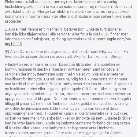
Elektronisk avfall skal samles inn og resirkuleres separat fra vanlig
husholdningsavfall for å ta vare på naturressurser og redusere risikoen ved
avfallsbehandling. I Norge kan elektriske produkter leveres inn gratis ved
kommunale innsamlingspunkter eller til distributører som selger tilsvarende
produkter.
Fotnote
± Apple Intelligence er tilgjengelig i betaversjon. Enkelte funksjoner er
kanskje ikke tilgjengelige i alle regioner eller for alle språk. Du finner mer
informasjon om funksjoner, språk og systemkrav på
support.apple.com/no-
no/121115
(Åpnes
.
i
Fotnote
§§ AppleCare+ dekker et ubegrenset antall skader som følge av uhell. For
nytt
hver skade påløper det en serviceavgift. Avgifter kan komme i tillegg.
vindu)
Fotnote
◊ Innbytteverdier varierer og er basert på tilstanden, årsmodellen og
konfigurasjonen til den kvalifiserte innbytteenheten samt landet eller
regionen der innbytteenheten opprinnelig ble solgt. Ikke alle enheter er
kvalifisert for innbytte. Du må være myndig for å kunne bytte inn enheter
mot kredit eller et Apple Gift Card. Innbytteverdien kan brukes til å kjøpe en
ny kvalifisert enhet eller legges til på et Apple Gift Card. Utbetalingen tar
utgangspunkt i at enheten vi mottar, stemmer over­ens med beskrivelsen du
oppga da estimatet ble gjort. Det kan hende at det kommer merverdiavgift i
tillegg til prisen på ny enhet. Innbytte i butikk gjelder kun ved fremvisning
av gyldig legitimasjon med bilde (lokal lovgivning kan kreve at disse
opplysningene lagres). Tilbudet er kanskje ikke tilgjengelig i alle butikker,
og kan variere mellom fysiske butikker og innbytte på nett. Enkelte butikker
kan ha ytterligere krav. Apple og innbytte­­partnerne forbeholder seg retten
til å nekte eller kansellere innbytte eller begrense antall innbytte­­­­­
transaksjoner, uansett grunn. Flere detaljer er tilgjengelige fra Apples