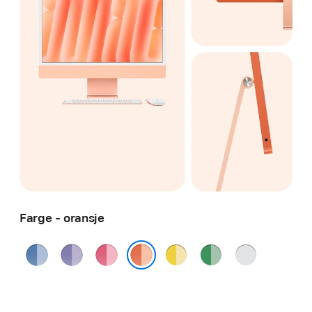
Farge - oransje
blå
lilla
rosa
gul
grønn
sølv
oransje