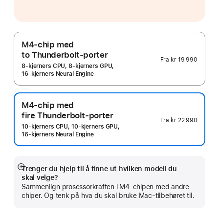
M4-chip med
to Thunderbolt-porter
Fra
kr 19 990
8-kjerners CPU, 8-kjerners GPU,
16-kjerners Neural Engine
M4-chip med
fire Thunderbolt-porter
Fra
kr 22 990
10-kjerners CPU, 10-kjerners GPU,
16-kjerners Neural Engine
Trenger du hjelp til å finne ut hvilken modell du
Mer
skal velge?
Sammenlign prosessor­kraften i M4-chipen med andre
chiper. Og tenk på hva du skal bruke Mac-tilbehøret til.