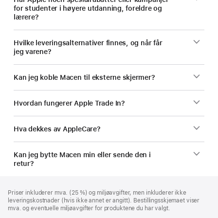
for studenter i høyere utdanning, foreldre og
lærere?
Hvilke leveringsalternativer finnes, og når får
jeg varene?
Kan jeg koble Macen til eksterne skjermer?
Hvordan fungerer Apple Trade In?
Hva dekkes av AppleCare?
Kan jeg bytte Macen min eller sende den i
retur?
Bunntekst
fotnoter
Priser inkluderer mva. (25 %) og miljøavgifter, men inkluderer ikke
leveringskostnader (hvis ikke annet er angitt). Bestillingsskjemaet viser
mva. og eventuelle miljøavgifter for produktene du har valgt.