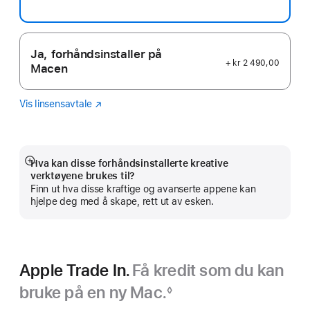
Ja, forhåndsinstaller på
+ kr 2 490,00
Macen
Vis linsensavtale
Logic
(Åpnes
Pro
i
nytt
vindu)
Hva kan disse forhåndsinstallerte kreative
Mer
verktøyene brukes til?
Finn ut hva disse kraftige og avanserte appene kan
hjelpe deg med å skape, rett ut av esken.
Apple Trade In.
Få kredit som du kan
bruke på en ny Mac.
◊
Fotnote