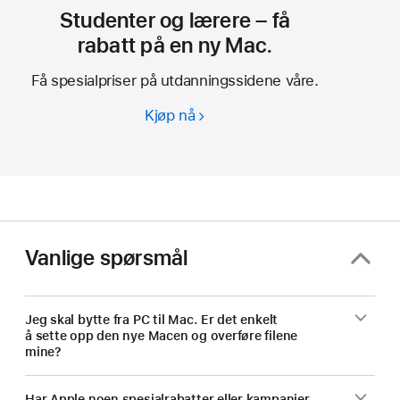
Studenter og lærere – få
rabatt på en ny Mac.
Få spesialpriser på utdanningssidene våre.
Kjøp nå
Studenter
og
lærere
–
få
rabatt
på
Vanlige spørsmål
en
ny Mac.
Jeg skal bytte fra PC til Mac. Er det enkelt
å sette opp den nye Macen og overføre filene
mine?
Har Apple noen spesialrabatter eller kampanjer