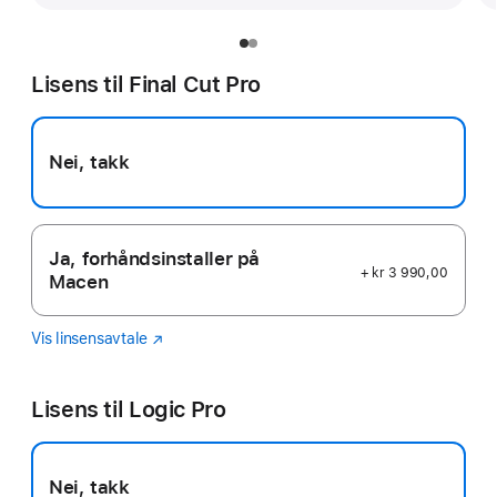
Lisens til Final Cut Pro
Nei, takk
Ja, forhåndsinstaller på
+ kr 3 990,00
Macen
Vis linsensavtale
Final
(Åpnes
Cut
i
Pro
nytt
Lisens til Logic Pro
vindu)
Nei, takk