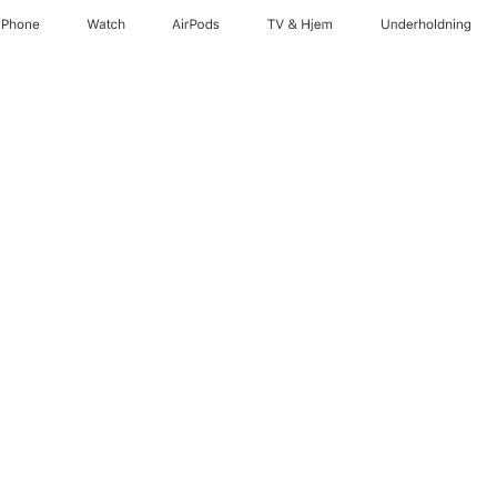
iPhone
Watch
AirPods
TV og Hjem
Underholdning