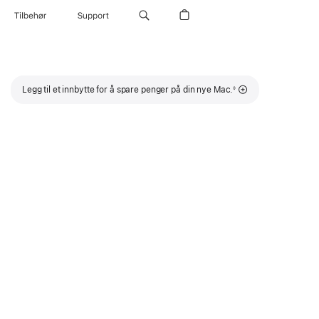
Tilbehør
Support
Fotnote
Legg til et innbytte for å spare penger på din nye Mac.
◊