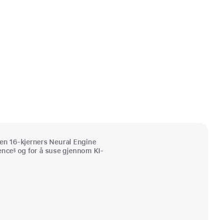
en 16‑kjerners Neural Engine
gence
og for å suse gjennom KI-
§