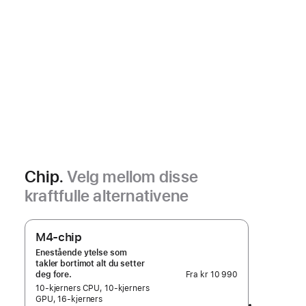
Chip.
Velg mellom disse
kraftfulle alternativene
M4-chip
Enestående ytelse som
takler bortimot alt du setter
Fra
kr 10 990
deg fore.
10‑kjerners CPU, 10‑kjerners
GPU, 16-kjerners