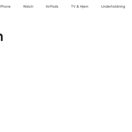
iPhone
Watch
AirPods
TV og Hjem
Underholdning
h