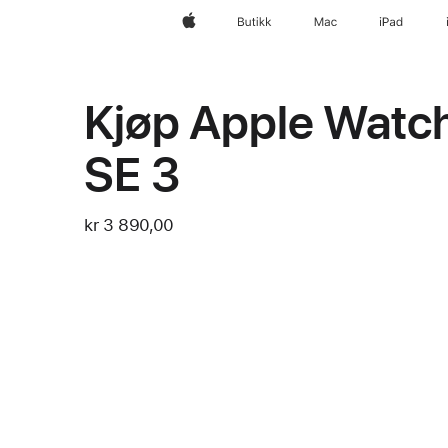
Apple
Butikk
Mac
iPad
Kjøp Apple Watc
SE 3
kr 3 890,00