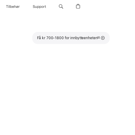
Tilbehør
Support
Fotnote
Få kr 700-1800 for innbytteenheten
§§