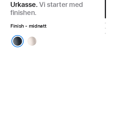
Urkasse.
Vi starter med
finishen.
Finish - midnatt
stjerneskinn
midnatt