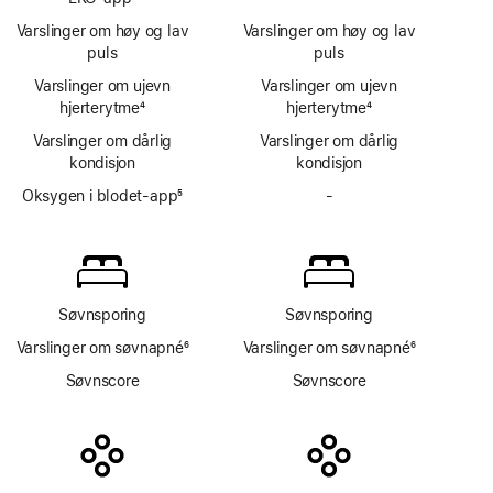
Fotnote
ved
ikke
Varslinger om høy og lav
Varslinger om høy og lav
tegn
EKG-
puls
puls
på
app
Varslinger om ujevn
Varslinger om ujevn
høyt
hjerterytme
4
hjerterytme
blodtrykk
4
Fotnote
Fotnote
Varslinger om dårlig
Varslinger om dårlig
kondisjon
kondisjon
Oksygen i blodet-app
5
-
Har
Fotnote
ikke
Oksygen
i blodet-
app
Søvnsporing
Søvnsporing
Varslinger om søvnapné
6
Varslinger om søvnapné
6
Fotnote
Fotnote
Søvnscore
Søvnscore