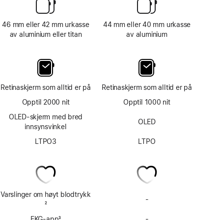
46 mm eller 42 mm urkasse
44 mm eller 40 mm urkasse
av aluminium eller titan
av aluminium
Retinaskjerm som alltid er på
Retinaskjerm som alltid er på
Opptil 2000 nit
Opptil 1000 nit
OLED-skjerm med bred
OLED
innsynsvinkel
LTPO3
LTPO
Varslinger om høyt blodtrykk
-
Har
Fotnote
2
ikke
EKG-app
3
-
varslinger
Har