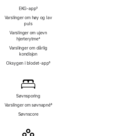
EKG-app
3
Fotnote
Varslinger om høy og lav
puls
Varslinger om ujevn
hjerterytme
4
Fotnote
Varslinger om dårlig
kondisjon
Oksygen i blodet-app
5
Fotnote
Søvnsporing
Varslinger om søvnapné
6
Fotnote
Søvnscore