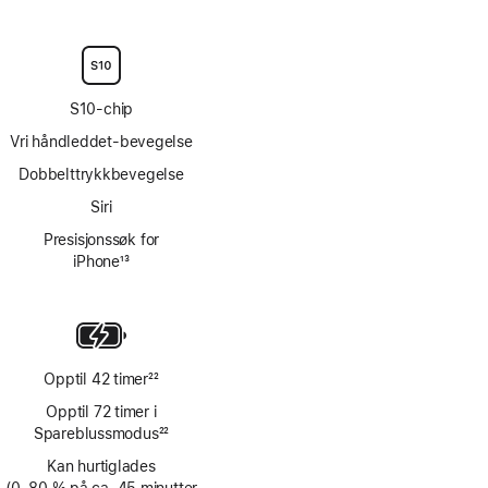
Fotnote
S10-chip
Vri håndleddet-bevegelse
Dobbelttrykkbevegelse
Siri
Presisjonssøk for
iPhone
13
Fotnote
Opptil 42 timer
22
Fotnote
Opptil 72 timer i
Spareblussmodus
22
Fotnote
Kan hurtiglades