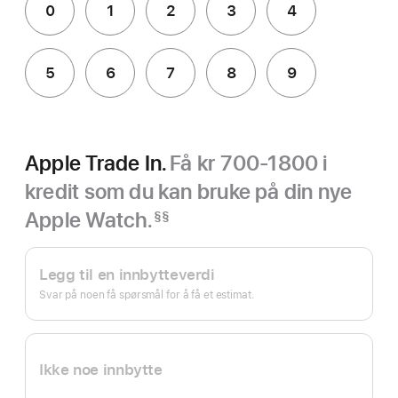
0
1
2
3
4
5
6
7
8
9
Apple Trade In.
Få kr 700-1800 i
kredit som du kan bruke på din nye
Apple Watch.
§§
Fotnote
Apple Trade In.
Legg til en innbytteverdi
Svar på noen få spørsmål for å få et estimat.
Ikke noe innbytte