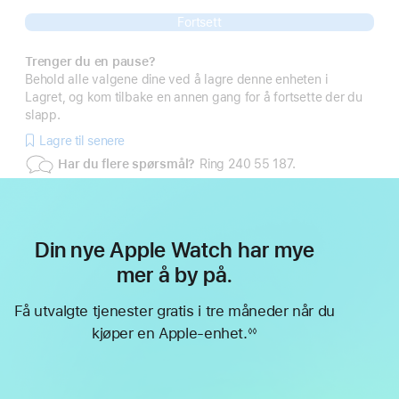
Fortsett
Trenger du en pause?
Behold alle valgene dine ved å lagre denne enheten i
Lagret, og kom tilbake en annen gang for å fortsette der du
slapp.
Lagre til senere
Har du flere spørsmål?
Ring 240 55 187.
Din nye Apple Watch har mye
mer å by på.
Få utvalgte tjenester gratis i tre måneder når du
kjøper en Apple-enhet.
◊◊
Fotnote