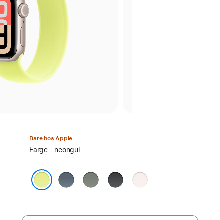
Bare hos Apple
Velg
Farge - neongul
farge:
ankerblå
grønngrå
svart
svak
rosa
neongul