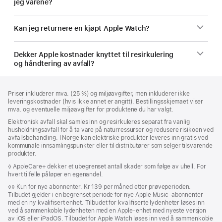
jeg varene?
Kan jeg returnere en kjøpt Apple Watch?
Dekker Apple kostnader knyttet til resirkulering
og håndtering av avfall?
Bunntekst
fotnoter
Priser inkluderer mva. (25 %) og miljøavgifter, men inkluderer ikke
leveringskostnader (hvis ikke annet er angitt). Bestillingsskjemaet viser
mva. og eventuelle miljøavgifter for produktene du har valgt.
Elektronisk avfall skal samles inn og resirkuleres separat fra vanlig
husholdningsavfall for å ta vare på naturressurser og redusere risikoen ved
avfallsbehandling. I Norge kan elektriske produkter leveres inn gratis ved
kommunale innsamlingspunkter eller til distributører som selger tilsvarende
produkter.
Fotnote
◊ AppleCare+ dekker et ubegrenset antall skader som følge av uhell. For
hvert tilfelle påløper en egenandel.
Fotnote
◊◊
Kun for nye abonnenter. Kr 139 per måned etter prøveperioden.
Tilbudet gjelder i en begrenset periode for nye Apple Music-abonnenter
med en ny kvalifisert enhet. Tilbudet for kvalifiserte lydenheter løses inn
ved å sammenkoble lydenheten med en Apple-enhet med nyeste versjon
av iOS eller iPadOS. Tilbudet for Apple Watch løses inn ved å sammenkoble