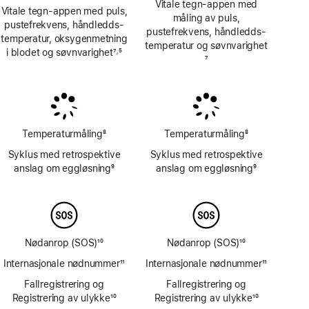
Vitale tegn-appen med
Vitale tegn-appen med puls,
måling av puls,
pustefrekvens, håndledds­
pustefrekvens, håndledds­
temperatur, oksygen­metning
temperatur og søvnvarighet
i blodet og søvnvarighet
7
5
,
Fotnote
7
Fotnote
Fotnote
Temperaturmåling
8
Temperaturmåling
8
Fotnote
Fotnote
Syklus med retrospektive
Syklus med retrospektive
anslag om eggløsning
9
anslag om eggløsning
9
Fotnote
Fotnote
Nødanrop (SOS)
10
Nødanrop (SOS)
10
Fotnote
Fotnote
Internasjonale nødnummer
11
Internasjonale nødnummer
11
Fotnote
Fotnote
Fallregistrering og
Fallregistrering og
Registrering av ulykke
10
Registrering av ulykke
10