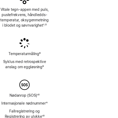
Vitale tegn-appen med puls,
pustefrekvens, håndledds­
temperatur, oksygen­metning
i blodet og søvnvarighet
7
5
,
Fotnote
Fotnote
Temperaturmåling
8
Fotnote
Syklus med retrospektive
anslag om eggløsning
9
Fotnote
Nødanrop (SOS)
10
Fotnote
Internasjonale nødnummer
11
Fotnote
Fallregistrering og
Registrering av ulykke
10