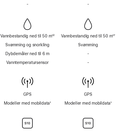
Fotnote
Fotnote
-
Har
-
Har
ikke
ikke
sirene
sirene
Vannbestandig ned til 50 m
12
Vannbestandig ned til 50 m
17
Fotnote
Fotnote
Svømming og snorkling
Svømming
Dybdemåler ned til 6 m
-
Har
ikke
Vanntemperatursensor
-
Har
dybdemåler
ikke
ned
vanntemperatursensor
til
6 m
GPS
GPS
Modeller med mobildata
1
Modeller med mobildata
1
Fotnote
Fotnote