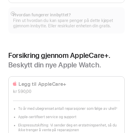
Hvordan fungerer innbyttet?
Mer
Finn ut hvordan du kan spare penger på dette kjøpet
gjennom innbytte. Eller resirkuler enheten din gratis.
Forsikring gjennom AppleCare+.
Beskytt din nye Apple Watch.
Legg til AppleCare+
kr 590,00
To år med ubegrenset antall reparasjoner som følge av uhell
◊
Fotnote
Apple-sertifisert service og support
Ekspressutskifting: Vi sender deg en erstatningsenhet, så du
ikke trenger å vente på reparasjonen