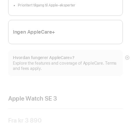
Prioritert tilgang til Apple-eksperter
Ingen AppleCare+
Hvordan fungerer AppleCare+?
M
Explore the features and coverage of AppleCare. Terms
and fees apply.
Apple Watch SE 3
Fra
kr 3 890