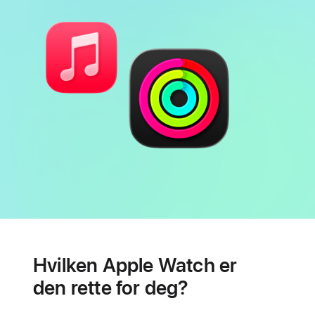
Batteri
Hjertehelse-
funksjoner
Hvilken Apple Watch er
den rette for deg?