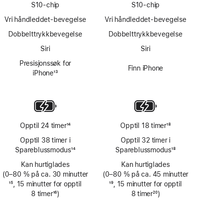
S10-chip
S10-chip
Vri håndleddet-bevegelse
Vri håndleddet-bevegelse
Dobbelttrykkbevegelse
Dobbelttrykkbevegelse
Siri
Siri
Presisjonssøk for
Finn iPhone
iPhone
13
Fotnote
Opptil 24 timer
14
Opptil 18 timer
18
Fotnote
Fotnote
Opptil 38 timer i
Opptil 32 timer i
Spareblussmodus
14
Spareblussmodus
18
Fotnote
Fotnote
Kan hurtiglades
Kan hurtiglades
(0–80 % på ca. 30 minutter
(0–80 % på ca. 45 minutter
Fotnote
15
, 15 minutter for opptil
Fotnote
19
, 15 minutter for opptil
8 timer
16
)
8 timer
20
)
Fotnote
Fotnote