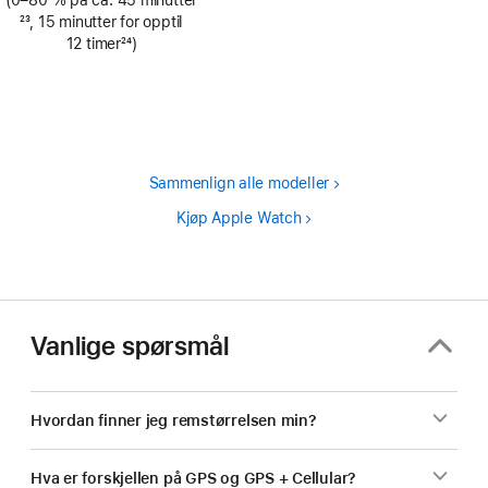
(0–80 % på ca. 45 minutter
Fotnote
23
, 15 minutter for opptil
12 timer
24
)
Fotnote
Sammenlign alle modeller
Kjøp Apple Watch
Vanlige spørsmål
Hvordan finner jeg remstørrelsen min?
Hva er forskjellen på GPS og GPS + Cellular?