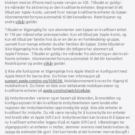
klokken med en iPhone med nyeste versjon av iOS. Tilbudet er gyldig i
tre måneder fra aktivering av den kvali­fiserte enheten. Begrenset til ett
tilbud per Apple‑konto, uansett hvor mange kvalifiserte enheter du kjøper.
Abonnementet fornyes automatisk til det kanselleres. Restriksjoner og
andre
vilkår
gjelder.
Tilbudet er tilgjengelig for nye abonnenter som kjøper en kvalifisert enhet.
Kr 119 per måned etter prøveperioden. Kun ett tilbud per Apple-konto, og
kun ett tilbud per familie hvis du er en del av en Familiedeling-gruppe,
uansett hvor mange enheter du eller familien din kjøper. Dette tilbudet er
ikke tilgjengelig hvis du eller familien din tidligere har abonnert på
Apple Fitness+. Tilbudet er gyldig i tre måneder fra aktivering av den kvali­
fiserte enheten. Abonnementet fornyes automatisk til det blir kansellert.
Restriksjoner og andre
vilkår
gjelder.
Fotnote
§ Ikke alle funksjoner er tilgjengelige hvis Apple Watch er konfigurert med
Apple Watch for barna dine. Du finner mer informasjon på
support.apple.com/no-no/109036.
(Åpnes
Mobilabonnement kreves for tilgang til
mobil­­nettverk. Du finner en liste over deltakende mobiloperatører og
i
kvalifiserte enheter på
apple.com/no/watch/cellular
nytt
.
vindu)
Fotnote
§§ Innbytteverdier varierer og er basert på tilstanden, årsmodellen og
konfigurasjonen til den kvalifiserte innbytteenheten samt landet eller
regionen der innbytteenheten opprinnelig ble solgt. Ikke alle enheter er
kvalifisert for innbytte. Du må være myndig for å kunne bytte inn enheter
mot kredit eller et Apple Gift Card. Innbytteverdien kan brukes til å kjøpe en
ny kvalifisert enhet eller legges til på et Apple Gift Card. Utbetalingen tar
utgangspunkt i at enheten vi mottar, stemmer over­ens med beskrivelsen du
oppga da estimatet ble gjort. Det kan hende at det kommer merverdiavgift i