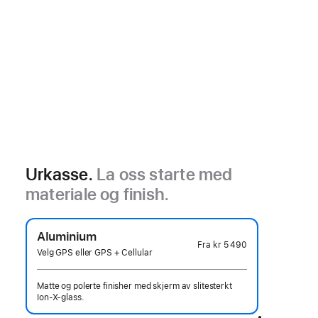
Urkasse.
La oss starte med
materiale og finish.
Aluminium
Fra
kr 5 490
Velg GPS eller GPS + Cellular
Matte og polerte finisher med skjerm av slitesterkt
Ion-X-glass.