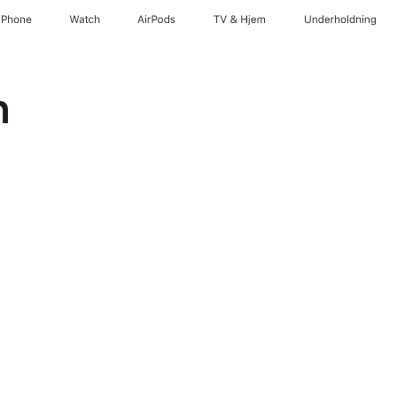
iPhone
Watch
AirPods
TV og Hjem
Underholdning
h