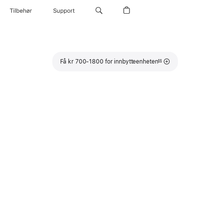
Tilbehør
Support
Fotnote
Få kr 700-1800 for innbytteenheten
§§