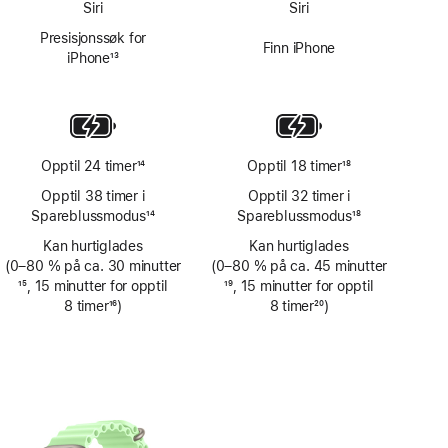
Siri
Siri
Presisjonssøk for
Finn iPhone
iPhone
13
Fotnote
Opptil 24 timer
14
Opptil 18 timer
18
Fotnote
Fotnote
Opptil 38 timer i
Opptil 32 timer i
Spareblussmodus
14
Spareblussmodus
18
Fotnote
Fotnote
Kan hurtiglades
Kan hurtiglades
(0–80 % på ca. 30 minutter
(0–80 % på ca. 45 minutter
Fotnote
15
, 15 minutter for opptil
Fotnote
19
, 15 minutter for opptil
8 timer
16
)
8 timer
20
)
Fotnote
Fotnote