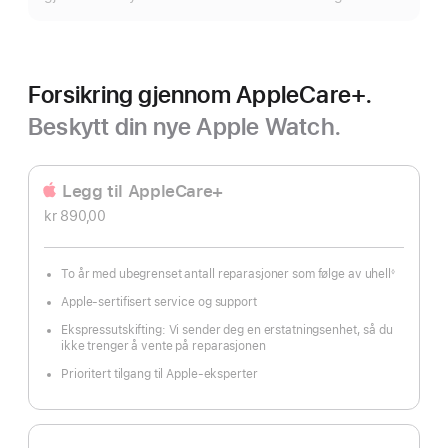
Forsikring gjennom AppleCare+.
Beskytt din nye Apple Watch.
Legg til AppleCare+
kr 890,00
To år med ubegrenset antall reparasjoner som følge av uhell
◊
Fotnote
Apple-sertifisert service og support
Ekspressutskifting: Vi sender deg en erstatningsenhet, så du
ikke trenger å vente på reparasjonen
Prioritert tilgang til Apple-eksperter