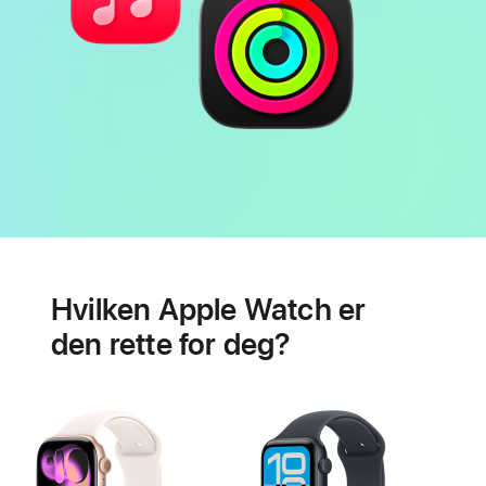
Batteri
Hjertehelse-
funksjoner
Hvilken Apple Watch er
den rette for deg?