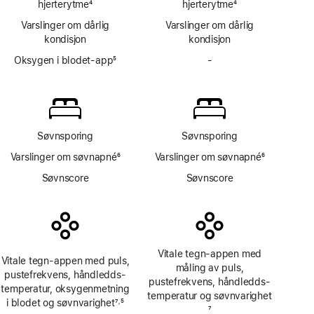
hjerterytme
4
hjerterytme
blodtrykk
4
Fotnote
Fotnote
Varslinger om dårlig
Varslinger om dårlig
kondisjon
kondisjon
Oksygen i blodet-app
5
-
Har
Fotnote
ikke
Oksygen
i blodet-
app
Søvnsporing
Søvnsporing
Varslinger om søvnapné
6
Varslinger om søvnapné
6
Fotnote
Fotnote
Søvnscore
Søvnscore
Vitale tegn-appen med
Vitale tegn-appen med puls,
måling av puls,
pustefrekvens, håndledds­
pustefrekvens, håndledds­
temperatur, oksygen­metning
temperatur og søvnvarighet
i blodet og søvnvarighet
7
5
,
Fotnote
7