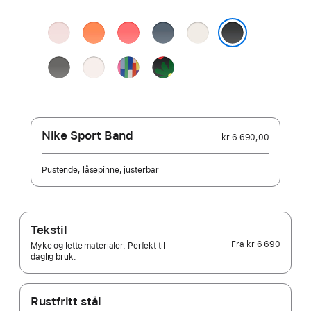
farge:
myk rosa
klementin
lys guava
ankerblå
stjerneskinn
svart
steingrå
svak
Pride Edition
Black Unity
rosa
i
Unity Bloom
Nike Sport Band
kr 6 690,00
Pustende, låsepinne, justerbar
Tekstil
Fra
kr 6 690
Myke og lette materialer. Perfekt til
daglig bruk.
Rustfritt stål