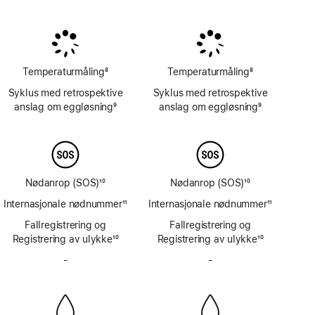
Fotnote
Fotnote
Temperaturmåling
8
Temperaturmåling
8
Fotnote
Fotnote
Syklus med retrospektive
Syklus med retrospektive
anslag om eggløsning
9
anslag om eggløsning
9
Fotnote
Fotnote
Nødanrop (SOS)
10
Nødanrop (SOS)
10
Fotnote
Fotnote
Internasjonale nødnummer
11
Internasjonale nødnummer
11
Fotnote
Fotnote
Fallregistrering og
Fallregistrering og
Registrering av ulykke
10
Registrering av ulykke
10
Fotnote
Fotnote
-
Har
-
Har
ikke
ikke
sirene
sirene