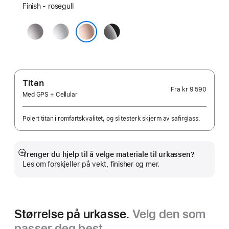
Finish - rosegull
stellargrå
sølv
gagatsvart
rosegull
Titan
Fra
kr 9 590
Med GPS + Cellular
Polert titan i romfartskvalitet, og slitesterk skjerm av safirglass.
Trenger du hjelp til å velge materiale til urkassen?
Mer
Les om forskjeller på vekt, finisher og mer.
Størrelse på urkasse.
Velg den som
passer deg best.