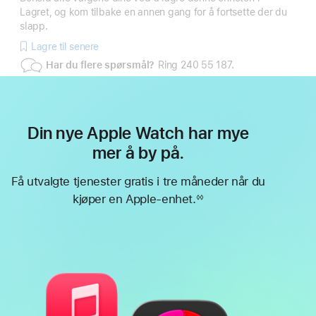
Lagret, og kom tilbake en annen gang for å fortsette der du
slapp.
Lagre til senere
Har du flere spørsmål?
Ring 240 55 187.
Din nye Apple Watch har mye
mer å by på.
Få utvalgte tjenester gratis i tre måneder når du
kjøper en Apple-enhet.
◊◊
Fotnote