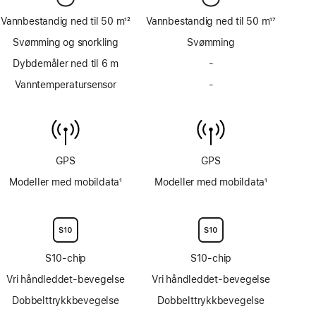
Vannbestandig ned til 50 m
12
Vannbestandig ned til 50 m
17
Fotnote
Fotnote
Svømming og snorkling
Svømming
Dybdemåler ned til 6 m
-
Har
ikke
Vanntemperatursensor
-
Har
dybdemåler
ikke
ned
vanntemperatursensor
til
6 m
GPS
GPS
Modeller med mobildata
1
Modeller med mobildata
1
Fotnote
Fotnote
S10-chip
S10-chip
Vri håndleddet-bevegelse
Vri håndleddet-bevegelse
Dobbelttrykkbevegelse
Dobbelttrykkbevegelse