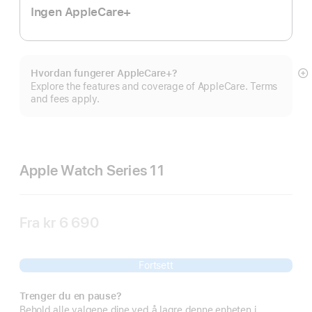
Ingen AppleCare+
Hvordan fungerer AppleCare+?
M
Explore the features and coverage of AppleCare. Terms
and fees apply.
Apple Watch Series 11
Fra
kr 6 690
Fortsett
Trenger du en pause?
Behold alle valgene dine ved å lagre denne enheten i