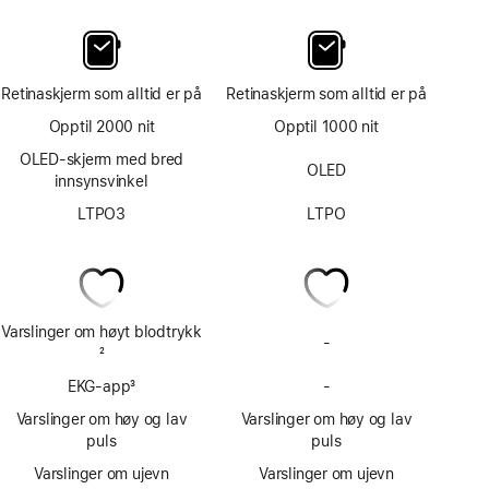
Retinaskjerm som alltid er på
Retinaskjerm som alltid er på
Opptil 2000 nit
Opptil 1000 nit
OLED-skjerm med bred
OLED
innsynsvinkel
LTPO3
LTPO
Varslinger om høyt blodtrykk
-
Har
Fotnote
2
ikke
EKG-app
3
-
varslinger
Har
Fotnote
ved
ikke
Varslinger om høy og lav
Varslinger om høy og lav
tegn
EKG-
puls
puls
på
app
Varslinger om ujevn
Varslinger om ujevn
høyt