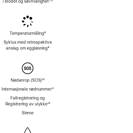
i blodet og søvnvarighet
7
5
,
Fotnote
Fotnote
Temperaturmåling
8
Fotnote
Syklus med retrospektive
anslag om eggløsning
9
Fotnote
Nødanrop (SOS)
10
Fotnote
Internasjonale nødnummer
11
Fotnote
Fallregistrering og
Registrering av ulykke
10
Fotnote
Sirene