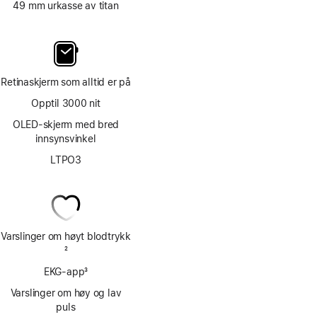
49 mm urkasse av titan
Retinaskjerm som alltid er på
Opptil 3000 nit
OLED-skjerm med bred
innsynsvinkel
LTPO3
Varslinger om høyt blodtrykk
Fotnote
2
EKG-app
3
Fotnote
Varslinger om høy og lav
puls