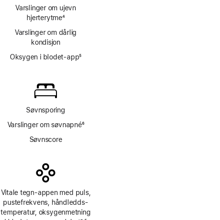
Varslinger om ujevn
hjerterytme
4
Fotnote
Varslinger om dårlig
kondisjon
Oksygen i blodet-app
5
Fotnote
Søvnsporing
Varslinger om søvnapné
6
Fotnote
Søvnscore
Vitale tegn-appen med puls,
pustefrekvens, håndledds­
temperatur, oksygen­metning