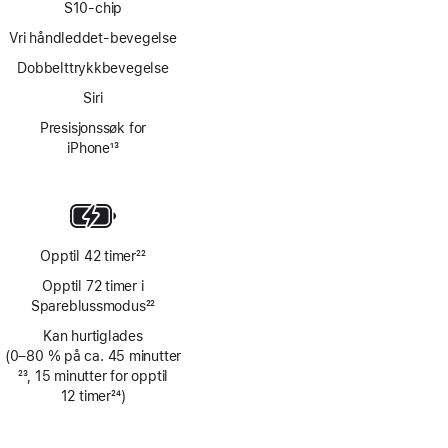
S10-chip
Vri håndleddet-bevegelse
Dobbelttrykkbevegelse
Siri
Presisjonssøk for
iPhone
13
Fotnote
Opptil 42 timer
22
Fotnote
Opptil 72 timer i
Spareblussmodus
22
Fotnote
Kan hurtiglades
(0–80 % på ca. 45 minutter
Fotnote
23
, 15 minutter for opptil
12 timer
24
)
Fotnote