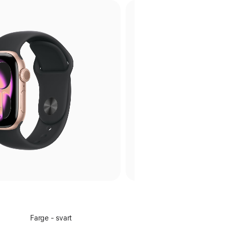
Velg
Farge - svart