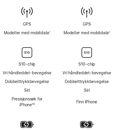
ned
vanntemperatursensor
til
6 m
GPS
GPS
Modeller med mobildata
1
Modeller med mobildata
1
Fotnote
Fotnote
S10-chip
S10-chip
Vri håndleddet-bevegelse
Vri håndleddet-bevegelse
Dobbelttrykkbevegelse
Dobbelttrykkbevegelse
Siri
Siri
Presisjonssøk for
Finn iPhone
iPhone
13
Fotnote