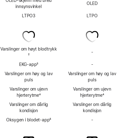
OLED-skjerm med bred
OLED
innsynsvinkel
LTPO3
LTPO
Varslinger om høyt blodtrykk
-
Har
Fotnote
2
ikke
EKG-app
3
-
varslinger
Har
Fotnote
ved
ikke
Varslinger om høy og lav
Varslinger om høy og lav
tegn
EKG-
puls
puls
på
app
Varslinger om ujevn
Varslinger om ujevn
høyt
hjerterytme
4
hjerterytme
blodtrykk
4
Fotnote
Fotnote
Varslinger om dårlig
Varslinger om dårlig
kondisjon
kondisjon
Oksygen i blodet-app
5
-
Har
Fotnote
ikke
Oksygen