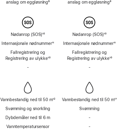
anslag om eggløsning
9
anslag om eggløsning
9
Fotnote
Fotnote
Nødanrop (SOS)
10
Nødanrop (SOS)
10
Fotnote
Fotnote
Internasjonale nødnummer
11
Internasjonale nødnummer
11
Fotnote
Fotnote
Fallregistrering og
Fallregistrering og
Registrering av ulykke
10
Registrering av ulykke
10
Fotnote
Fotnote
-
Har
-
Har
ikke
ikke
sirene
sirene
Vannbestandig ned til 50 m
12
Vannbestandig ned til 50 m
17
Fotnote
Fotnote
Svømming og snorkling
Svømming
Dybdemåler ned til 6 m
-
Har
ikke
Vanntemperatursensor
-
Har
dybdemåler
ikke