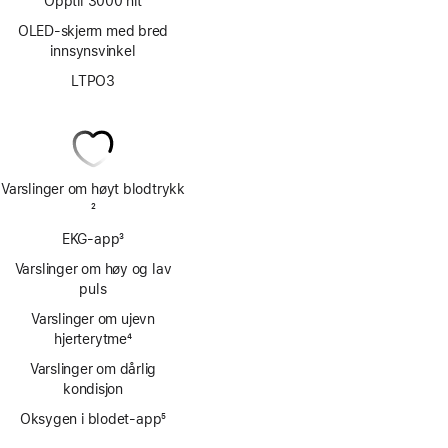
Opptil 3000 nit
OLED-skjerm med bred
innsynsvinkel
LTPO3
Varslinger om høyt blodtrykk
Fotnote
2
EKG-app
3
Fotnote
Varslinger om høy og lav
puls
Varslinger om ujevn
hjerterytme
4
Fotnote
Varslinger om dårlig
kondisjon
Oksygen i blodet-app
5
Fotnote