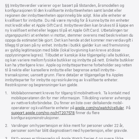
vindu)
Fotnote
§§ Innbytteverdier varierer og er basert på tilstanden, årsmodellen og
konfigurasjonen til den kvalifiserte innbytteenheten samt landet eller
regionen der innbytteenheten opprinnelig ble solgt. Ikke alle enheter er
kvalifisert for innbytte. Du må være myndig for å kunne bytte inn enheter
mot kredit eller et Apple Gift Card. Innbytteverdien kan brukes til å kjøpe en
ny kvalifisert enhet eller legges til på et Apple Gift Card. Utbetalingen tar
utgangspunkt i at enheten vi mottar, stemmer over­ens med beskrivelsen du
oppga da estimatet ble gjort. Det kan hende at det kommer merverdiavgift i
tillegg til prisen på ny enhet. Innbytte i butikk gjelder kun ved fremvisning
av gyldig legitimasjon med bilde (lokal lovgivning kan kreve at disse
opplysningene lagres). Tilbudet er kanskje ikke tilgjengelig i alle butikker,
og kan variere mellom fysiske butikker og innbytte på nett. Enkelte butikker
kan ha ytterligere krav. Apple og innbytte­­partnerne forbeholder seg retten
til å nekte eller kansellere innbytte eller begrense antall innbytte­­­­­
transaksjoner, uansett grunn. Flere detaljer er tilgjengelige fra Apples
innbytte­­parter for innbytte og resirk­ulering av kvalifiserte enheter.
Restriksjoner og begrensninger kan gjelde.
Fotnote
1.
Mobilabonnement kreves for tilgang til mobil­­nettverk. Ta kontakt med
mobil­operatøren din for mer informasjon. Tilkobling varierer avhengig
av nettverks­­forbindelse. Du finner en liste over deltakende mobil­
operatører og kvalifiserte enheter på
apple.com/no/watch/cellular
. På
support.apple.com/no-no/HT207578
(Åpnes
finner du flere
konfigurasjonsinstruksjoner.
i
nytt
Fotnote
2.
Varslinger om hypertensjon er ikke ment for personer under 22 år,
vindu)
personer som har blitt diagnostisert med hypertensjon, eller gravide.
Fotnote
3.
EKG-appen er tilgjengelig på Apple Watch Series 4 og nyere (ikke