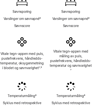
i blodet-
app
Søvnsporing
Søvnsporing
Varslinger om søvnapné
6
Varslinger om søvnapné
6
Fotnote
Fotnote
Søvnscore
Søvnscore
Vitale tegn-appen med
Vitale tegn-appen med puls,
måling av puls,
pustefrekvens, håndledds­
pustefrekvens, håndledds­
temperatur, oksygen­metning
temperatur og søvnvarighet
i blodet og søvnvarighet
7
5
,
Fotnote
7
Fotnote
Fotnote
Temperaturmåling
8
Temperaturmåling
8
Fotnote
Fotnote
Syklus med retrospektive
Syklus med retrospektive