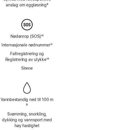
anslag om eggløsning
9
Fotnote
Nødanrop (SOS)
10
Fotnote
Internasjonale nødnummer
11
Fotnote
Fallregistrering og
Registrering av ulykke
10
Fotnote
Sirene
Vannbestandig ned til 100 m
Fotnote
21
Svømming, snorkling,
dykking og vannsport med
høy hastighet