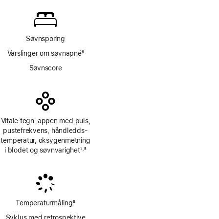
Søvnsporing
Varslinger om søvnapné
6
Fotnote
Søvnscore
Vitale tegn-appen med puls,
pustefrekvens, håndledds­
temperatur, oksygen­metning
i blodet og søvnvarighet
7
5
,
Fotnote
Fotnote
Temperaturmåling
8
Fotnote
Syklus med retrospektive