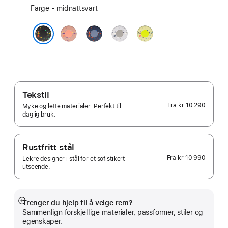
Velg
Farge - midnattsvart
farge:
Alpenglow
Blue
Veiled
Volt
Pink
Ribbon
Grey
Splash
midnattsvart
Tekstil
Fra
kr 10 290
Myke og lette materialer. Perfekt til
daglig bruk.
Rustfritt stål
Fra
kr 10 990
Lekre designer i stål for et sofistikert
utseende.
Trenger du hjelp til å velge rem?
Mer
Sammenlign forskjellige materialer, passformer, stiler og
egenskaper.