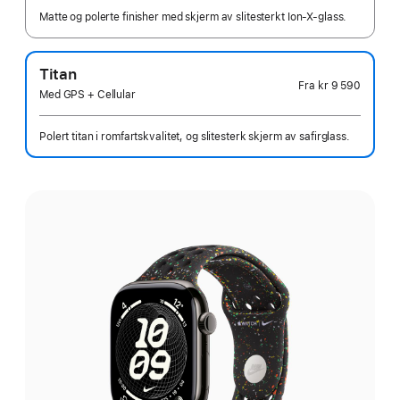
Matte og polerte finisher med skjerm av slitesterkt Ion-X-glass.
Titan
Fra
kr 9 590
Med GPS + Cellular
Polert titan i romfartskvalitet, og slitesterk skjerm av safirglass.
Velg
finish: