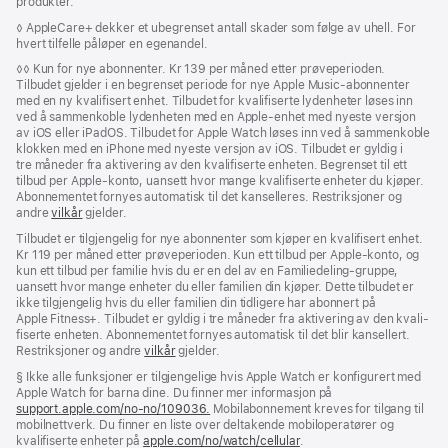
produkter.
Fotnote
◊ AppleCare+ dekker et ubegrenset antall skader som følge av uhell. For
hvert tilfelle påløper en egenandel.
Fotnote
◊◊
Kun for nye abonnenter. Kr 139 per måned etter prøveperioden.
Tilbudet gjelder i en begrenset periode for nye Apple Music-abonnenter
med en ny kvalifisert enhet. Tilbudet for kvalifiserte lydenheter løses inn
ved å sammenkoble lydenheten med en Apple-enhet med nyeste versjon
av iOS eller iPadOS. Tilbudet for Apple Watch løses inn ved å sammenkoble
klokken med en iPhone med nyeste versjon av iOS. Tilbudet er gyldig i
tre måneder fra aktivering av den kvali­fiserte enheten. Begrenset til ett
tilbud per Apple‑konto, uansett hvor mange kvalifiserte enheter du kjøper.
Abonnementet fornyes automatisk til det kanselleres. Restriksjoner og
andre
vilkår
gjelder.
Tilbudet er tilgjengelig for nye abonnenter som kjøper en kvalifisert enhet.
Kr 119 per måned etter prøveperioden. Kun ett tilbud per Apple-konto, og
kun ett tilbud per familie hvis du er en del av en Familiedeling-gruppe,
uansett hvor mange enheter du eller familien din kjøper. Dette tilbudet er
ikke tilgjengelig hvis du eller familien din tidligere har abonnert på
Apple Fitness+. Tilbudet er gyldig i tre måneder fra aktivering av den kvali­
fiserte enheten. Abonnementet fornyes automatisk til det blir kansellert.
Restriksjoner og andre
vilkår
gjelder.
Fotnote
§ Ikke alle funksjoner er tilgjengelige hvis Apple Watch er konfigurert med
Apple Watch for barna dine. Du finner mer informasjon på
support.apple.com/no-no/109036.
(Åpnes
Mobilabonnement kreves for tilgang til
mobil­­nettverk. Du finner en liste over deltakende mobiloperatører og
i
kvalifiserte enheter på
apple.com/no/watch/cellular
nytt
.