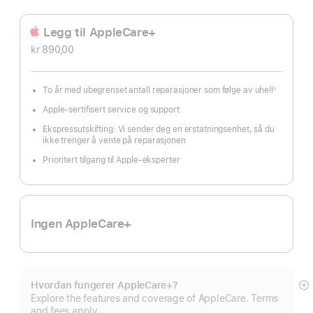
Legg til AppleCare+
kr 890,00
To år med ubegrenset antall reparasjoner som følge av uhell
◊
Fotnote
Apple-sertifisert service og support
Ekspressutskifting: Vi sender deg en erstatningsenhet, så du
ikke trenger å vente på reparasjonen
Prioritert tilgang til Apple-eksperter
Ingen AppleCare+
Hvordan fungerer AppleCare+?
M
Explore the features and coverage of AppleCare. Terms
and fees apply.