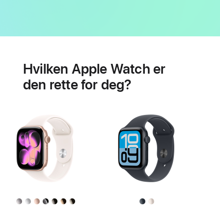
Batteri
Hjertehelse-
funksjoner
Hvilken Apple Watch er
den rette for deg?