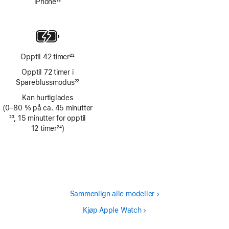
iPhone
13
Fotnote
Opptil 42 timer
22
Fotnote
Opptil 72 timer i
Spareblussmodus
22
Fotnote
Kan hurtiglades
(0–80 % på ca. 45 minutter
Fotnote
23
, 15 minutter for opptil
12 timer
24
)
Fotnote
Sammenlign alle modeller
Kjøp Apple Watch