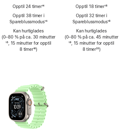
Opptil 24 timer
14
Opptil 18 timer
18
Fotnote
Fotnote
Opptil 38 timer i
Opptil 32 timer i
Spareblussmodus
14
Spareblussmodus
18
Fotnote
Fotnote
Kan hurtiglades
Kan hurtiglades
(0–80 % på ca. 30 minutter
(0–80 % på ca. 45 minutter
Fotnote
15
, 15 minutter for opptil
Fotnote
19
, 15 minutter for opptil
8 timer
16
)
8 timer
20
)
Fotnote
Fotnote