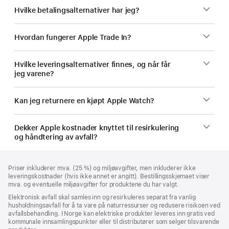
Hvilke betalingsalternativer har jeg?
Hvordan fungerer Apple Trade In?
Hvilke leveringsalternativer finnes, og når får
jeg varene?
Kan jeg returnere en kjøpt Apple Watch?
Dekker Apple kostnader knyttet til resirkulering
og håndtering av avfall?
Bunntekst
fotnoter
Priser inkluderer mva. (25 %) og miljøavgifter, men inkluderer ikke
leveringskostnader (hvis ikke annet er angitt). Bestillingsskjemaet viser
mva. og eventuelle miljøavgifter for produktene du har valgt.
Elektronisk avfall skal samles inn og resirkuleres separat fra vanlig
husholdningsavfall for å ta vare på naturressurser og redusere risikoen ved
avfallsbehandling. I Norge kan elektriske produkter leveres inn gratis ved
kommunale innsamlingspunkter eller til distributører som selger tilsvarende