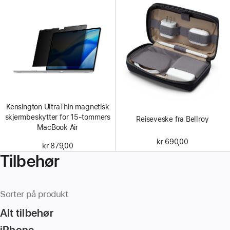
Kensington UltraThin magnetisk
skjermbeskytter for 15-tommers
Reiseveske fra Bellroy
MacBook Air
kr 690,00
kr 879,00
Tilbehør
Sorter på produkt
Alt tilbehør
iPhone