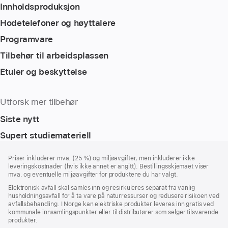
Innholdsproduksjon
Hodetelefoner og høyttalere
Programvare
Tilbehør til arbeidsplassen
Etuier og beskyttelse
Utforsk mer tilbehør
Siste nytt
Supert studiemateriell
Bunntekst
fotnoter
Priser inkluderer mva. (25 %) og miljøavgifter, men inkluderer ikke
leveringskostnader (hvis ikke annet er angitt). Bestillingsskjemaet viser
mva. og eventuelle miljøavgifter for produktene du har valgt.
Elektronisk avfall skal samles inn og resirkuleres separat fra vanlig
husholdningsavfall for å ta vare på naturressurser og redusere risikoen ved
avfallsbehandling. I Norge kan elektriske produkter leveres inn gratis ved
kommunale innsamlingspunkter eller til distributører som selger tilsvarende
produkter.