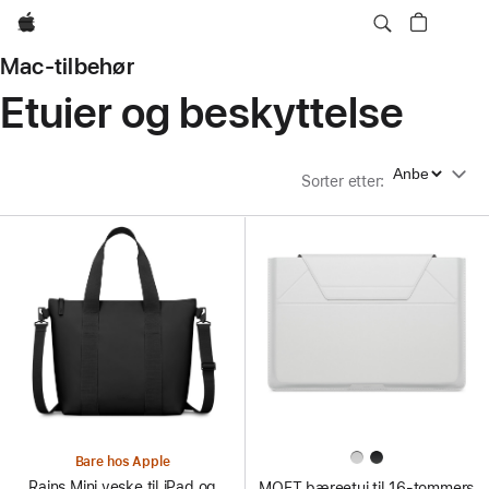
Apple
Mac-tilbehør
Etuier og beskyttelse
Sorter etter
Sorter etter
:
Bare hos Apple
Rains Mini veske til iPad og
MOFT bæreetui til 16-tommers