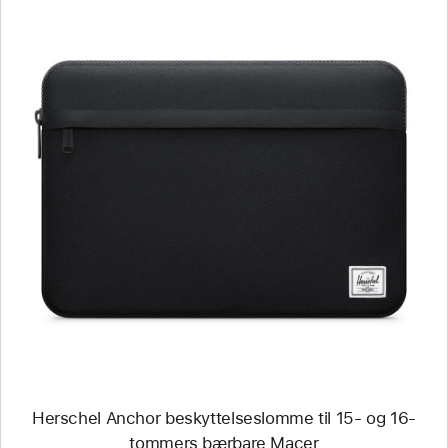
Forrige
Bilde
-
Herschel
Anchor
beskyttelseslomme
til
15-
og
16-
tommers
bærbare
Macer
Herschel Anchor beskyttelseslomme til 15- og 16-
tommers bærbare Macer