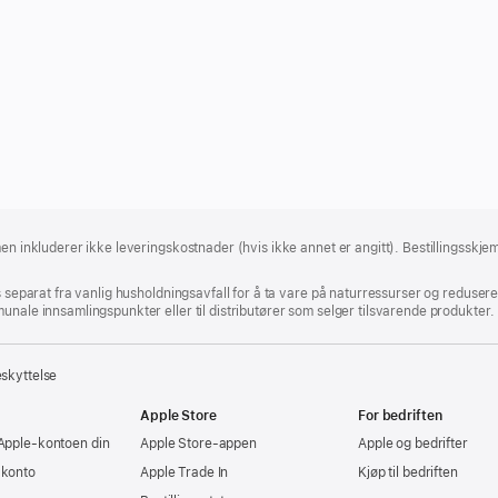
en inkluderer ikke leveringskostnader (hvis ikke annet er angitt). Bestillingsskjem
s separat fra vanlig husholdningsavfall for å ta vare på naturressurser og reduser
unale innsamlingspunkter eller til distributører som selger tilsvarende produkter.
eskyttelse
Apple Store
For bedriften
Apple‑kontoen din
Apple Store-appen
Apple og bedrifter
-konto
Apple Trade In
Kjøp til bedriften