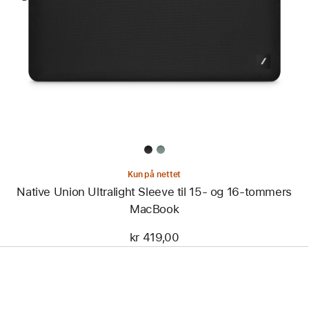
-
Native
Union
Ultralight
Sleeve
til
15-
og
16-
tommers
MacBook
Kun på nettet
Native Union Ultralight Sleeve til 15- og 16-tommers
MacBook
kr 419,00