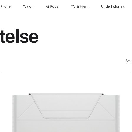
iPhone
Watch
AirPods
TV og Hjem
Underholdning
telse
Sor
Forrige
Bilde