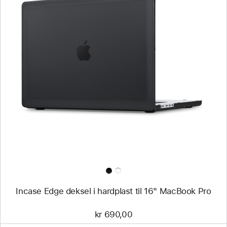
Forrige
Bilde
-
Incase
Edge
deksel
i
hardplast
til
16"
MacBook Pro
Incase Edge deksel i hardplast til 16" MacBook Pro
kr 690,00