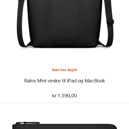
-
Rains
Mini
veske
til
iPad
og
MacBook
Bare hos Apple
Rains Mini veske til iPad og MacBook
kr 1 390,00