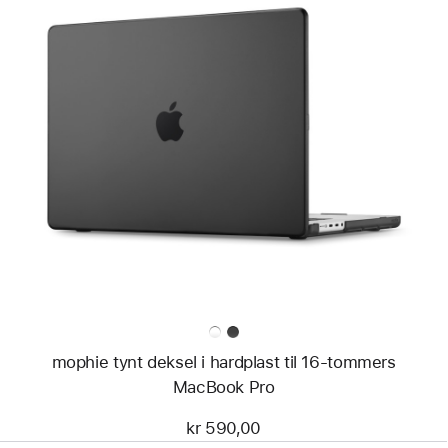
Forrige
Bilde
-
mophie
tynt
deksel
i
hardplast
til
16-
tommers
MacBook Pro
mophie tynt deksel i hardplast til 16-tommers
MacBook Pro
kr 590,00