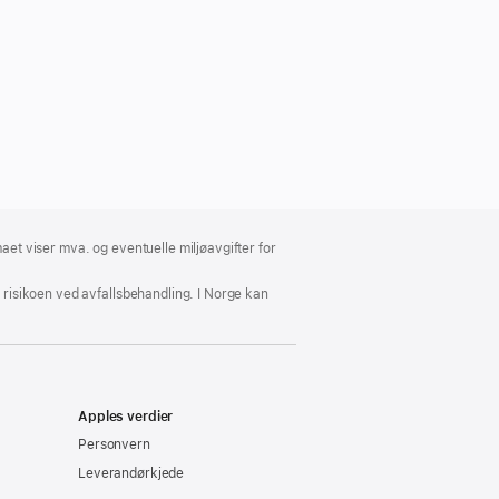
aet viser mva. og eventuelle miljøavgifter for
e risikoen ved avfallsbehandling. I Norge kan
Apples verdier
Personvern
Leverandørkjede