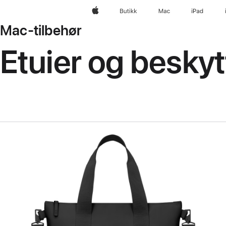
Apple
Butikk
Mac
iPad
Mac-tilbehør
Etuier og beskyt
Forrige
Bilde