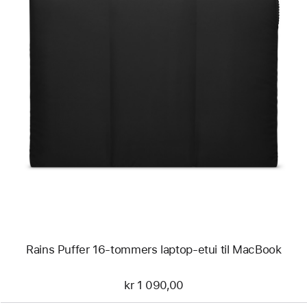
Forrige
Bilde
-
Rains
Puffer
16-
tommers
laptop-
etui
til
MacBook
Rains Puffer 16-tommers laptop-etui til MacBook
kr 1 090,00