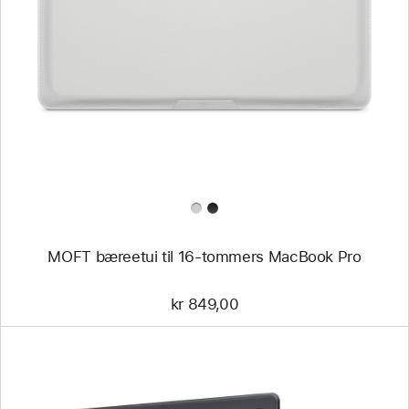
-
MOFT
bæreetui
til
16-
tommers
MacBook Pro
MOFT bæreetui til 16-tommers MacBook Pro
kr 849,00