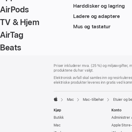
Harddisker og lagring
AirPods
Ladere og adaptere
TV & Hjem
Mus og tastatur
AirTag
Beats
Bunntekst
fotnoter
Priser inkluderer mva. (25 %) og miljøavgifter, m
produktene du har valgt.
Elektronisk avfall skal samles inn og resirkulere
elektriske produkter leveres inn gratis ved komm
Mac
Mac-tilbehør
Etuier og b
Apple
Kjøp
Konto
Butikk
Administrer 
Mac
Apple Store