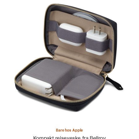
Forrige
Bilde
-
Kompakt
reiseveske
fra
Bellroy
Bare hos Apple
Kompakt reiseveske fra Bellroy