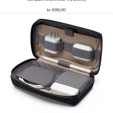
kr 699,00
Forrige
Bilde
-
Reiseveske
fra
Bellroy