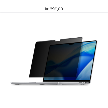
kr 699,00
Forrige
Bilde
-
Kensington
UltraThin
magnetisk
skjermbeskytterfilter
til
16-
tommers
MacBook Pro