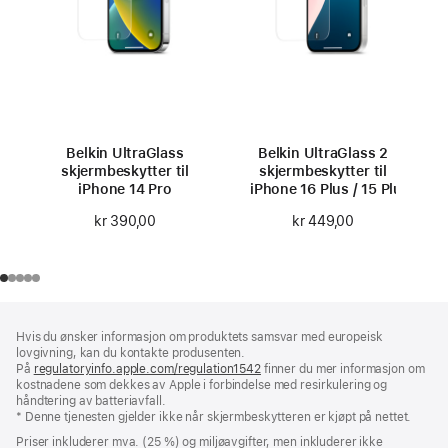
Belkin UltraGlass
Belkin UltraGlass 2
skjermbeskytter til
skjermbeskytter til
iPhone 14 Pro
iPhone 16 Plus / 15 Plus
kr 390,00
kr 449,00
Bunntekst
fotnoter
Hvis du ønsker informasjon om produktets samsvar med europeisk
lovgivning, kan du kontakte produsenten.
På
regulatoryinfo.apple.com/regulation1542
(åpnes
finner du mer informasjon om
kostnadene som dekkes av Apple i forbindelse med resirkulering og
i
håndtering av batteriavfall.
nytt
* Denne tjenesten gjelder ikke når skjermbeskytteren er kjøpt på nettet.
vindu)
Priser inkluderer mva. (25 %) og miljøavgifter, men inkluderer ikke