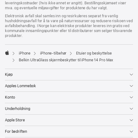
leveringskostnader (hvis ikke annet er angitt). Bestillingsskjemaet viser
mva. og eventuelle miljøavgifter for produktene du har valgt.
Elektronisk avfall skal samles inn og resirkuleres separat fra vanlig
husholdningsavfall for å ta vare på naturressurser og redusere risikoen ved
avfallsbehandling. I Norge kan elektriske produkter leveres inn gratis ved
kommunale innsamlingspunkter eller til distributører som selger tilsvarende
produkter.
iPhone
iPhone-tilbehør
Etuier og beskyttelse
Apple
Belkin UltraGlass skjermbeskytter til iPhone 14 Pro Max
Kjøp
Apples Lommebok
Konto
Underholdning
Apple Store
For bedriften