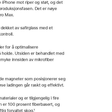
 iPhone mot riper og støt, og det
 produksjonsfasen. Det er nøye
Pro Max.
dekket av safirglass med et
ontroll.
er for å optimalisere
 å holde. Utsiden er behandlet med
n myke innsiden av mikrofiber
gde magneter som posisjonerer seg
øse ladingen går raskt og effektivt.
rialer og er tilgjengelig i fire
n er 100 prosent fiberbasert, og
ig forvaltet skog.¹