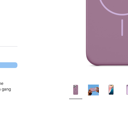
ne
n gang