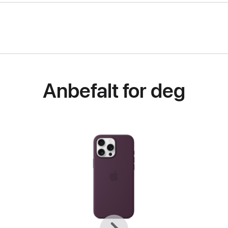
Anbefalt for deg
Forrige
Neste