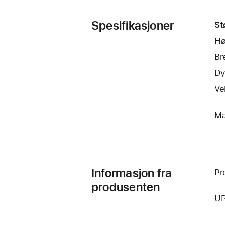
Spesifikasjoner
St
Hø
Br
Dy
Ve
Ma
Informasjon fra
Pr
produsenten
UP