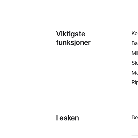
Viktigste
Ko
funksjoner
Ba
Mi
Si
Ma
Ri
I esken
Be