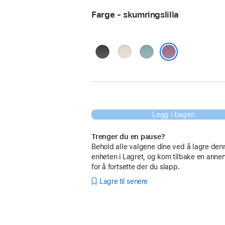
Farge - skumringslilla
midnattsvart
steingrå
sjøblå
skumringslilla
Legg i bagen
Trenger du en pause?
Behold alle valgene dine ved å lagre den
enheten i Lagret, og kom tilbake en anne
for å fortsette der du slapp.
Lagre til senere