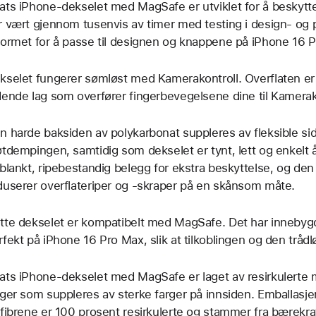
ats iPhone-dekselet med MagSafe er utviklet for å beskytte
r vært gjennom tusenvis av timer med testing i design- og
formet for å passe til designen og knappene på iPhone 16 
kselet fungerer sømløst med Kamerakontroll. Overflaten er 
dende lag som overfører fingerbevegelsene dine til Kamerak
n harde baksiden av polykarbonat suppleres av fleksible sid
øtdempingen, samtidig som dekselet er tynt, lett og enkelt
 blankt, ripebestandig belegg for ekstra beskyttelse, og de
duserer overflateriper og -skraper på en skånsom måte.
tte dekselet er kompatibelt med MagSafe. Det har inneby
rfekt på iPhone 16 Pro Max, slik at tilkoblingen og den trådl
ats iPhone-dekselet med MagSafe er laget av resirkulerte mate
rger som suppleres av sterke farger på innsiden. Emballasje
efibrene er 100 prosent resirkulerte og stammer fra bærekraft