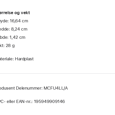
ørrelse og vekt
yde: 16,64 cm
edde: 8,24 cm
bde: 1,42 cm
kt: 28 g
teriale: Hardplast
odusent Delenummer: MCFU4LL/A
C- eller EAN-nr.: 195949909146