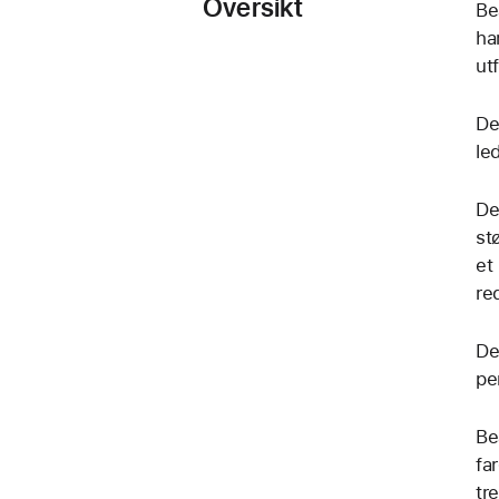
Oversikt
Be
ha
ut
De
le
De
st
et
re
De
pe
Be
fa
tr