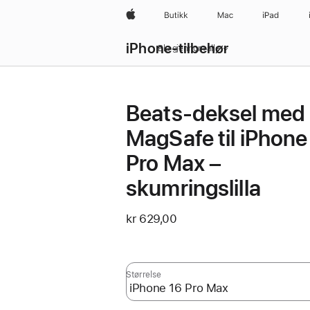
Apple
Butikk
Mac
iPad
iPhone-tilbehør
Bla gjennom alle
Beats-deksel med
MagSafe til iPhone
Pro Max –
skumringslilla
kr 629,00
Størrelse