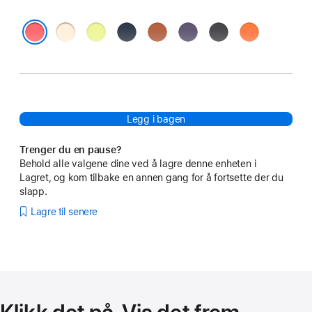
vanilje
neongul
midnatt
terrakotta
lilla
svart
oransje
dis
lys guava
Legg i bagen
Trenger du en pause?
Behold alle valgene dine ved å lagre denne enheten i
Lagret, og kom tilbake en annen gang for å fortsette der du
slapp.
Lagre til senere