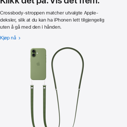
Klikk det på. Vis det frem.
Crossbody-stroppen matcher utvalgte Apple-
deksler, slik at du kan ha iPhonen lett tilgjengelig
uten å gå med den i hånden.
Kjøp nå
Crossbody-
stropp
til
iPhone 17