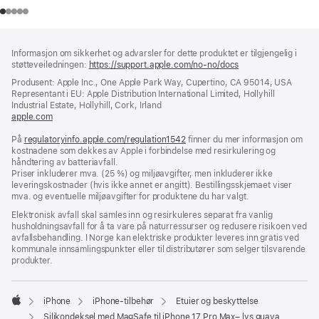
Bunntekst
fotnoter
Informasjon om sikkerhet og advarsler for dette produktet er tilgjengelig i
støtteveiledningen:
https://support.apple.com/no-no/docs
(åpnes
i
Produsent: Apple Inc., One Apple Park Way, Cupertino, CA 95014, USA
nytt
Representant i EU: Apple Distribution International Limited, Hollyhill
vindu)
Industrial Estate, Hollyhill, Cork, Irland
apple.com
(åpnes
i
På
regulatoryinfo.apple.com/regulation1542
nytt
(åpnes
finner du mer informasjon om
kostnadene som dekkes av Apple i forbindelse med resirkulering og
vindu)
i
håndtering av batteriavfall.
nytt
Priser inkluderer mva. (25 %) og miljøavgifter, men inkluderer ikke
vindu)
leveringskostnader (hvis ikke annet er angitt). Bestillingsskjemaet viser
mva. og eventuelle miljøavgifter for produktene du har valgt.
Elektronisk avfall skal samles inn og resirkuleres separat fra vanlig
husholdningsavfall for å ta vare på naturressurser og redusere risikoen ved
avfallsbehandling. I Norge kan elektriske produkter leveres inn gratis ved
kommunale innsamlingspunkter eller til distributører som selger tilsvarende
produkter.
iPhone
iPhone-tilbehør
Etuier og beskyttelse
Apple
Silikondeksel med MagSafe til iPhone 17 Pro Max– lys guava