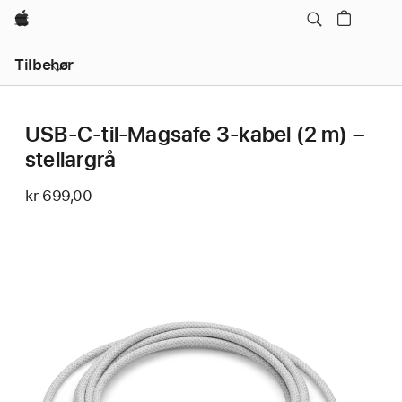
Apple
Lokal
Tilbehør
navigering
–
åpne
meny
USB-C-til-Magsafe 3-kabel (2 m) –
stellargrå
kr 699,00