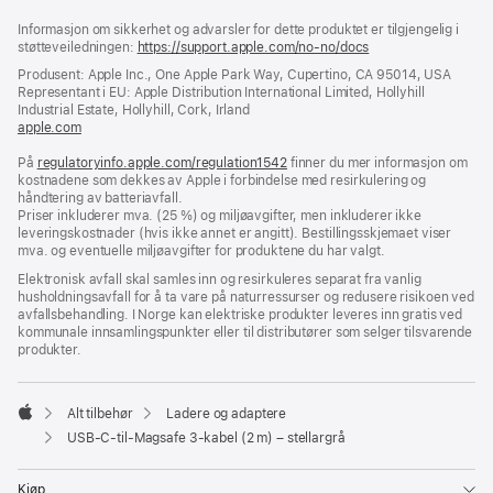
Bunntekst
fotnoter
Informasjon om sikkerhet og advarsler for dette produktet er tilgjengelig i
støtteveiledningen:
https://support.apple.com/no-no/docs
(åpnes
i
Produsent: Apple Inc., One Apple Park Way, Cupertino, CA 95014, USA
nytt
Representant i EU: Apple Distribution International Limited, Hollyhill
vindu)
Industrial Estate, Hollyhill, Cork, Irland
apple.com
(åpnes
i
På
regulatoryinfo.apple.com/regulation1542
nytt
(åpnes
finner du mer informasjon om
kostnadene som dekkes av Apple i forbindelse med resirkulering og
vindu)
i
håndtering av batteriavfall.
nytt
Priser inkluderer mva. (25 %) og miljøavgifter, men inkluderer ikke
vindu)
leveringskostnader (hvis ikke annet er angitt). Bestillingsskjemaet viser
mva. og eventuelle miljøavgifter for produktene du har valgt.
Elektronisk avfall skal samles inn og resirkuleres separat fra vanlig
husholdningsavfall for å ta vare på naturressurser og redusere risikoen ved
avfallsbehandling. I Norge kan elektriske produkter leveres inn gratis ved
kommunale innsamlingspunkter eller til distributører som selger tilsvarende
produkter.
Alt tilbehør
Ladere og adaptere
Apple
USB-C-til-Magsafe 3-kabel (2 m) – stellargrå
Kjøp