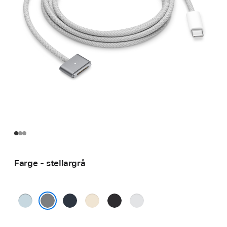
Farge - stellargrå
himmelblå
midnatt
stjerneskinn
stellarsvart
sølv
stellargrå