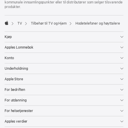
kommunale innsamlingspunkter eller til distributører som selger tilsvarende
produkter.
TV
Tilbehør til TV og Hjem
Hodetelefoner og høyttalere
Apple
Kjøp
Apples Lommebok
Konto
Underholdning
Apple Store
For bedriften
For utdanning
For helsetjenester
Apples verdier