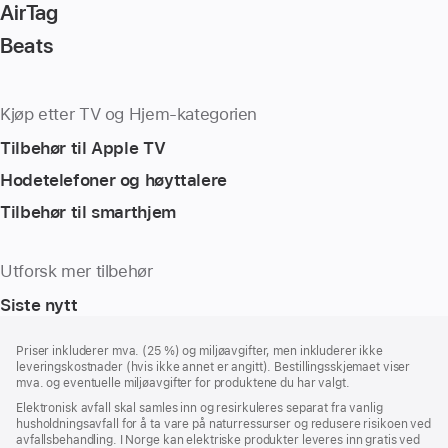
AirTag
Beats
Kjøp etter TV og Hjem-kategorien
Tilbehør til Apple TV
Hodetelefoner og høyttalere
Tilbehør til smarthjem
Utforsk mer tilbehør
Siste nytt
Bunntekst
fotnoter
Priser inkluderer mva. (25 %) og miljøavgifter, men inkluderer ikke
leveringskostnader (hvis ikke annet er angitt). Bestillingsskjemaet viser
mva. og eventuelle miljøavgifter for produktene du har valgt.
Elektronisk avfall skal samles inn og resirkuleres separat fra vanlig
husholdningsavfall for å ta vare på naturressurser og redusere risikoen ved
avfallsbehandling. I Norge kan elektriske produkter leveres inn gratis ved