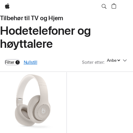
Apple
Tilbehør til TV og Hjem
Hodetelefoner og
høyttalere
Sorter etter
Filter
Nullstill
Sorter etter
:
1
filters active